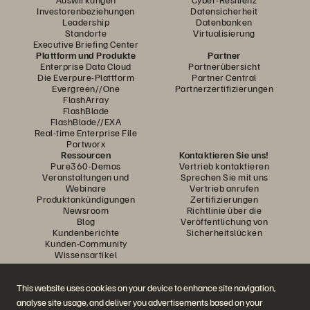
Investorenbeziehungen
Datensicherheit
Leadership
Datenbanken
Standorte
Virtualisierung
Executive Briefing Center
Plattform und Produkte
Partner
Enterprise Data Cloud
Partnerübersicht
Die Everpure-Plattform
Partner Central
Evergreen//One
Partnerzertifizierungen
FlashArray
FlashBlade
FlashBlade//EXA
Real-time Enterprise File
Portworx
Ressourcen
Kontaktieren Sie uns!
Pure360-Demos
Vertrieb kontaktieren
Veranstaltungen und
Sprechen Sie mit uns
Webinare
Vertrieb anrufen
Produktankündigungen
Zertifizierungen
Newsroom
Richtlinie über die
Blog
Veröffentlichung von
Kundenberichte
Sicherheitslücken
Kunden-Community
Wissensartikel
This website uses cookies on your device to enhance site navigation,
Diskutiere mit
analyse site usage, and deliver you advertisements based on your