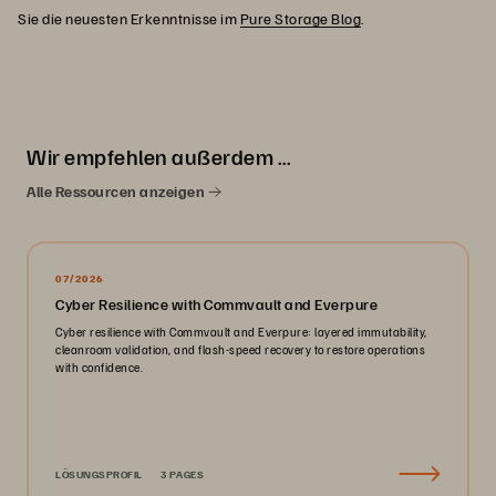
Sie die neuesten Erkenntnisse im
Pure Storage Blog
.
Wir empfehlen außerdem …
Alle Ressourcen anzeigen
07/2026
Cyber Resilience with Commvault and Everpure
Cyber resilience with Commvault and Everpure: layered immutability,
cleanroom validation, and flash-speed recovery to restore operations
with confidence.
LÖSUNGSPROFIL
3 PAGES