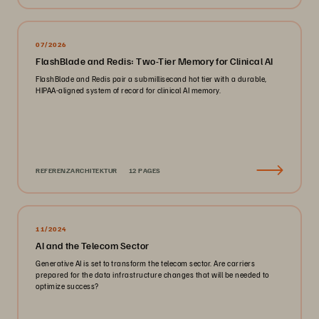
07/2026
FlashBlade and Redis: Two-Tier Memory for Clinical AI
FlashBlade and Redis pair a submillisecond hot tier with a durable,
HIPAA-aligned system of record for clinical AI memory.
REFERENZARCHITEKTUR
12 PAGES
11/2024
AI and the Telecom Sector
Generative AI is set to transform the telecom sector. Are carriers
prepared for the data infrastructure changes that will be needed to
optimize success?