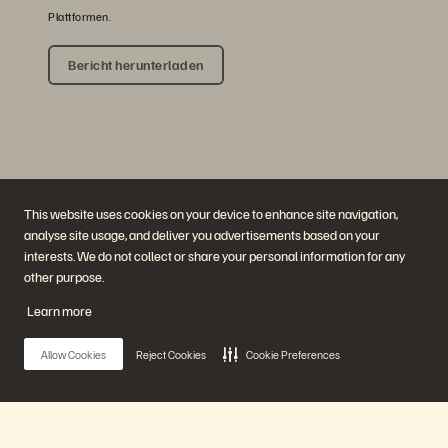
Plattformen.
Bericht herunterladen
This website uses cookies on your device to enhance site navigation,
analyse site usage, and deliver you advertisements based on your
interests. We do not collect or share your personal information for any
Unternehmen
Lösungen
other purpose.
Jobs
Künstliche Intelligenz
Nachhaltigkeit und soziale
Cloud
Learn more
Auswirkungen
Cyber-Resilienz
Investorenbeziehungen
Datensicherheit
Leadership
Datenbanken
Allow Cookies
Reject Cookies
Cookie Preferences
Standorte
Virtualisierung
Executive Briefing Center
Plattform und Produkte
Partner
Enterprise Data Cloud
Partnerübersicht
Die Everpure-Plattform
Partner Central
Evergreen//One
Partnerzertifizierungen