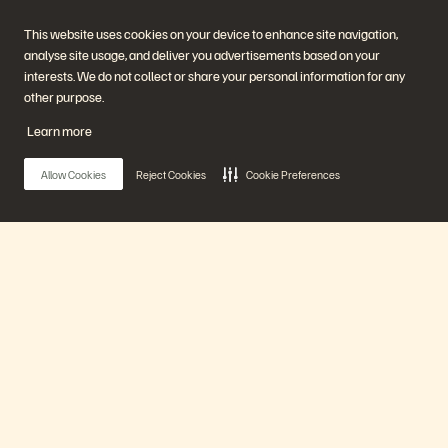
This website uses cookies on your device to enhance site navigation,
analyse site usage, and deliver you advertisements based on your
企業情報
ソリューション
interests. We do not collect or share your personal information for any
採用情報
AI（人工知能）
other purpose.
サステナビリティと社会的
クラウド
インパクト
サイバー・レジリエンス
Learn more
IR（投資家向け情報）
データ保護
経営陣
データベース
所在地
仮想化
Allow Cookies
Reject Cookies
Cookie Preferences
エグゼクティブ・ブリーフ
ィング・センター
プラットフォームと製品
パートナー
エンタープライズ・デー
パートナー概要
タ・クラウド
Partner Central
Everpure プラットフォーム
パートナー認定
Main Menu
Evergreen//One
FlashArray
FlashBlade
FlashBlade//EXA
プラットフォーム
リアルタイムのエンタープ
ライズ・ファイル
Portworx
製品
関連リソース
連絡先
Pure360 デモ
ご相談・お問い合わせ
イベントと Web セミナー
認定プログラム
製品その他の最新情報
脆弱性開示ポリシー
ソリューション