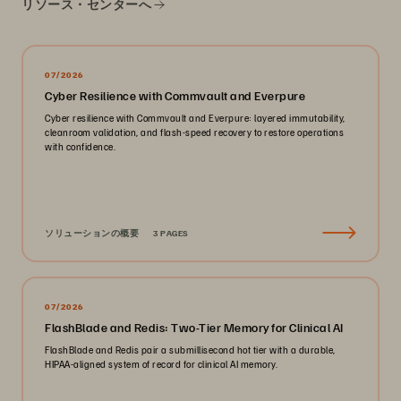
リソース・センターへ
07/2026
Cyber Resilience with Commvault and Everpure
Cyber resilience with Commvault and Everpure: layered immutability,
cleanroom validation, and flash-speed recovery to restore operations
with confidence.
ソリューションの概要
3 PAGES
07/2026
FlashBlade and Redis: Two-Tier Memory for Clinical AI
FlashBlade and Redis pair a submillisecond hot tier with a durable,
HIPAA-aligned system of record for clinical AI memory.