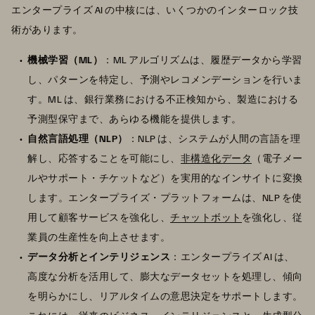
エンタープライズ AI の中核には、いくつかのインターロック技
術があります。
機械学習（ML）
：ML アルゴリズムは、履歴データから学習
し、パターンを特定し、予測やレコメンデーションを行いま
す。ML は、銀行業務における不正検知から、製造における
予測型保守まで、あらゆる機能を提供します。
自然言語処理（NLP）
：NLP は、システムが人間の言語を理
解し、応答することを可能にし、
非構造化データ
（電子メー
ルやサポート・チケットなど）を実用的なインサイトに変換
します。エンタープライズ・プラットフォームは、NLP を使
用して顧客サービスを強化し、
チャットボット
を強化し、従
業員の生産性を向上させます。
データ分析とインテリジェンス
：エンタープライズ AI は、
高度な分析を活用して、膨大なデータセットを処理し、傾向
を明らかにし、リアルタイムの意思決定をサポートします。