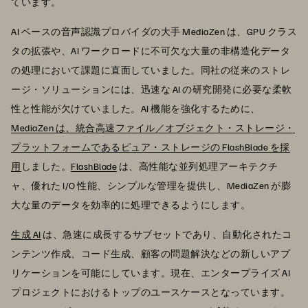
ています。
AI ベースの音声認識プロバイダの大手 MediaZen は、GPU クラス
タの拡張や、AI ワークロードに不可欠な大量の非構造化データ
の処理において課題に直面していました。同社の従来のストレ
ージ・ソリューションには、迅速な AI の研究開発に必要な柔軟
性と性能が欠けていました。AI 機能を強化するために、
MediaZen は、統合高速ファイル／オブジェクト・ストレージ・
プラットフォームであるピュア・ストレージの FlashBlade を採
用
しました。
FlashBlade
は、高性能な並列処理アーキテクチ
ャ、優れた I/O 性能、シンプルな管理を提供し、MediaZen が膨
大な量のデータを効率的に処理できるようにします。
生成 AI
は、急速に成長するサブセットであり、自動化されたコ
ンテンツ作成、コード生成、顧客の問題解決などの新しいアプ
リケーションを可能にしています。現在、エンタープライズ AI
プロジェクトにおけるトップのユースケースとなっています。