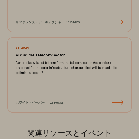
リファレンス・アーキテクチャ
12 PAGES
11/2024
AI and the Telecom Sector
Generative AI is set to transform the telecom sector. Are carriers
prepared for the data infrastructure changes that will be needed to
optimize success?
ホワイト・ペーパー
14 PAGES
関連リソースとイベント