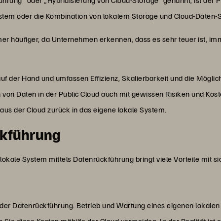
ystem oder die Kombination von lokalem Storage und Cloud-Daten-
er häufiger, da Unternehmen erkennen, dass es sehr teuer ist, i
 auf der Hand und umfassen Effizienz, Skalierbarkeit und die Mögli
ern von Daten in der Public Cloud auch mit gewissen Risiken und K
n aus der Cloud zurück in das eigene lokale System.
ckführung
okale System mittels Datenrückführung bringt viele Vorteile mit si
eil der Datenrückführung. Betrieb und Wartung eines eigenen lokal
ie diese Kosten mithilfe der Cloud vermeiden. In der Realität ist e