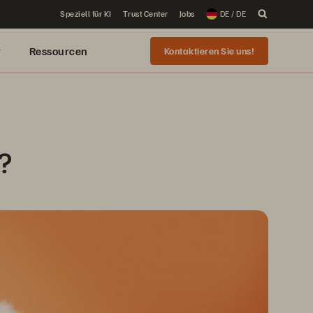
Speziell für KI
Trust Center
Jobs
DE / DE
r
Ressourcen
Kontaktieren Sie uns!
?