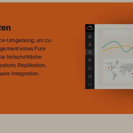
ten
rvice-Umgebung, um zu
agement eines Pure
e fortschrittliche
pshots, Replikation,
are-Integration.