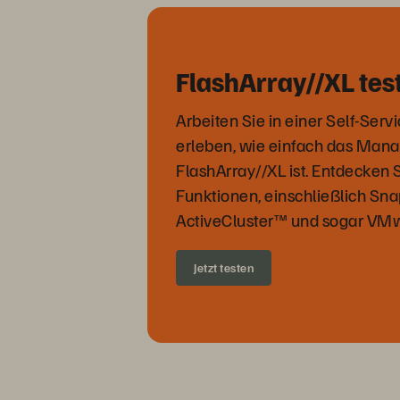
FlashArray//XL tes
Arbeiten Sie in einer Self-Se
erleben, wie einfach das Man
FlashArray//XL ist. Entdecken Si
Funktionen, einschließlich Sna
ActiveCluster™ und sogar VMw
Jetzt testen