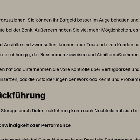
anzuziehen: Sie können Ihr Bargeld besser im Auge behalten und 
e bei der Bank. Außerdem haben Sie viel mehr Möglichkeiten, es 
loud-Ausfälle sind zwar selten, können aber Tausende von Kunden b
bieter abhängig, der Ressourcen zuweisen und Abhilfemaßnahmen 
n hat das Unternehmen die volle Kontrolle über Verfügbarkeit u
insetzen, das die Anforderungen der Workload kennt und Problem
rückführung
n Storage durch Datenrückführung kann auch Nachteile mit sich br
chwindigkeit oder Performance
rbessert sich bei Cloud-Nutzung in der Regel die Performance, da 