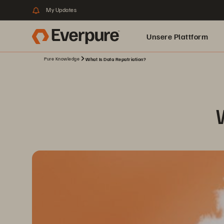
My Updates
Unsere Plattform
Pure Knowledge
What Is Data Repatriation?