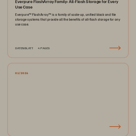
Everpure FlashArray Family: All-Flash Storage for Every
Use Case
Everpure™ FlashArray™ is a family of scale-up, unified block and file
storage systems that provide all the benefits of all-flash storage for any
use case.
DATENBLATT
4 PAGES
01/2026