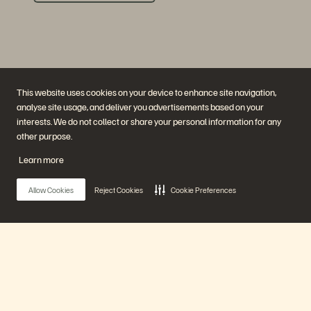
This website uses cookies on your device to enhance site navigation,
analyse site usage, and deliver you advertisements based on your
interests. We do not collect or share your personal information for any
Unternehmen
Lösungen
other purpose.
Jobs
Künstliche Intelligenz
Nachhaltigkeit und soziale
Cloud
Learn more
Auswirkungen
Cyber-Resilienz
Investorenbeziehungen
Datensicherheit
Leadership
Datenbanken
Allow Cookies
Reject Cookies
Cookie Preferences
Standorte
Virtualisierung
Executive Briefing Center
Plattform und Produkte
Partner
Enterprise Data Cloud
Partnerübersicht
Die Everpure-Plattform
Partner Central
Evergreen//One
Partnerzertifizierungen
Main Menu
FlashArray
FlashBlade
FlashBlade//EXA
Real-time Enterprise File
Unsere Plattform
Portworx