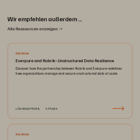
Wir empfehlen außerdem …
Alle Ressourcen anzeigen
08/2026
Everpure and Rubrik: Unstructured Data Resilience
Discover how the partnership between Rubrik and Everpure redefines
how organizations manage and secure unstructured data at scale.
LÖSUNGSPROFIL
3 PAGES
06/2026