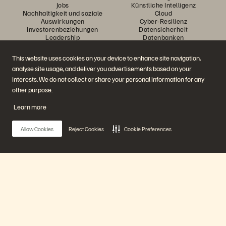
Jobs
Künstliche Intelligenz
Nachhaltigkeit und soziale
Cloud
Auswirkungen
Cyber-Resilienz
Investorenbeziehungen
Datensicherheit
Leadership
Datenbanken
Standorte
Virtualisierung
Executive Briefing Center
This website uses cookies on your device to enhance site navigation,
Plattform und Produkte
Partner
analyse site usage, and deliver you advertisements based on your
Enterprise Data Cloud
Partnerübersicht
Die Everpure-Plattform
Partner Central
interests. We do not collect or share your personal information for any
Evergreen//One
Partnerzertifizierungen
other purpose.
FlashArray
FlashBlade
Learn more
FlashBlade//EXA
Real-time Enterprise File
Portworx
Allow Cookies
Reject Cookies
Cookie Preferences
Ressourcen
Kontaktieren Sie uns!
Pure360-Demos
Vertrieb kontaktieren
Veranstaltungen und
Sprechen Sie mit uns
Webinare
Vertrieb anrufen
Produktankündigungen
Zertifizierungen
Newsroom
Richtlinie über die
Main Menu
Blog
Veröffentlichung von
Kundenberichte
Sicherheitslücken
Kunden-Community
Unsere Plattform
Wissensartikel