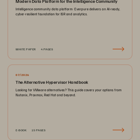
Modern Data Platform for the Intelligence Community
Intelligence community data platform: Everpure delivers an AI-ready,
cyber-resilient foundation for ISR and analytics.
WHITE PAPER
4 PAGES
07/2026
The Alternative Hypervisor Handbook
Looking for VMware alternatives? This guide covers your options from
Nutanix, Proxmox, Red Hat and beyond.
E-BOOK
15 PAGES