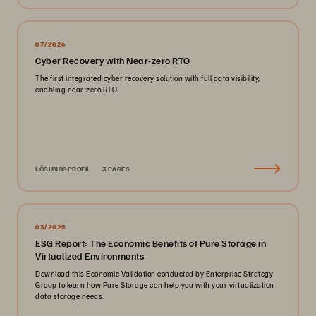
07/2026
Cyber Recovery with Near-zero RTO
The first integrated cyber recovery solution with full data visibility,
enabling near-zero RTO.
LÖSUNGSPROFIL
3 PAGES
03/2025
ESG Report: The Economic Benefits of Pure Storage in
Virtualized Environments
Download this Economic Validation conducted by Enterprise Strategy
Group to learn how Pure Storage can help you with your virtualization
data storage needs.