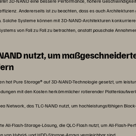
ietet 3D-NAND eine bessere Performance, höhere Geschwindigkeit
fizienz. Andererseits ist zu beachten, dass es auch Architekturen
. Solche Systeme können mit 3D-NAND-Architekturen konkurrieren.
ystems von Fall zu Fall zu betrachten, anstatt pauschale Annahm
NAND nutzt, um maßgeschneiderte
fern
ngen hat Pure Storage® auf 3D-NAND-Technologie gesetzt, um leistu
endungen mit den Kosten herkömmlicher rotierender Plattenlaufwe
rea Network, das TLC-NAND nutzt, um hochleistungsfähigen Block-S
te All-Flash-Storage-Lösung, die QLC-Flash nutzt, um All-Flash-Pe
nen von Hybrid- und HDD-Storage-Arrays vergleichbar sind.