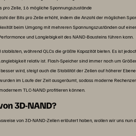
its pro Zelle, 16 mögliche Spannungszustände
zahl der Bits pro Zelle erhöht, indem die Anzahl der möglichen Sp
mplexität beim Umgang mit mehreren Spannungszuständen auf einer 
r Performance und Langlebigkeit des NAND-Bausteins führen kann.
 stabilsten, während QLCs die größte Kapazität bieten. Es ist jedoc
glebigkeit relativ ist. Flash-Speicher sind immer noch um Größe
esser wird, steigt auch die Stabilität der Zellen auf höherer Ebene
urden im Laufe der Zeit ausgeräumt, sodass moderne Rechenzen
n modernem TLC-NAND profitieren können.
e von 3D-NAND?
sweise von 3D-NAND-Zellen erläutert haben, wollen wir uns nun 