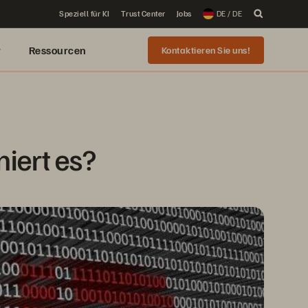
Speziell für KI
Trust Center
Jobs
DE / DE
r
Ressourcen
Kontaktieren Sie uns!
iert es?