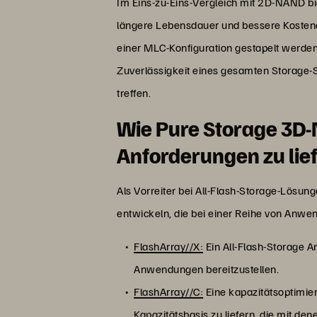
Im Eins-zu-Eins-Vergleich mit 2D-NAND b
längere Lebensdauer und bessere Kostenef
einer MLC-Konfiguration gestapelt werden
Zuverlässigkeit eines gesamten Storage-S
treffen.
Wie Pure Storage 3D-
Anforderungen zu lie
Als Vorreiter bei All-Flash-Storage-Lösu
entwickeln, die bei einer Reihe von Anw
FlashArray//X:
Ein All-Flash-Storage A
Anwendungen bereitzustellen.
FlashArray//C:
Eine kapazitätsoptimier
Kapazitätsbasis zu liefern, die mit de