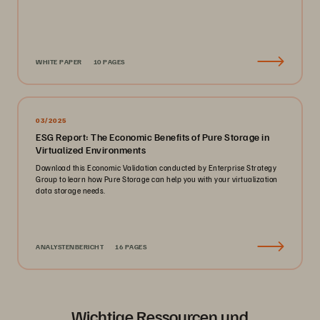
WHITE PAPER
10 PAGES
03/2025
ESG Report: The Economic Benefits of Pure Storage in
Virtualized Environments
Download this Economic Validation conducted by Enterprise Strategy
Group to learn how Pure Storage can help you with your virtualization
data storage needs.
ANALYSTENBERICHT
16 PAGES
Wichtige Ressourcen und