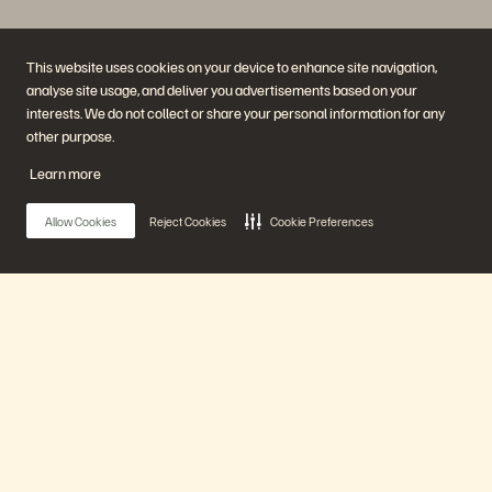
This website uses cookies on your device to enhance site navigation,
analyse site usage, and deliver you advertisements based on your
interests. We do not collect or share your personal information for any
Unternehmen
Lösungen
other purpose.
Jobs
Künstliche Intelligenz
Nachhaltigkeit und soziale
Cloud
Learn more
Auswirkungen
Cyber-Resilienz
Investorenbeziehungen
Datensicherheit
Leadership
Datenbanken
Allow Cookies
Reject Cookies
Cookie Preferences
Standorte
Virtualisierung
Executive Briefing Center
Plattform und Produkte
Partner
Enterprise Data Cloud
Partnerübersicht
Die Everpure-Plattform
Partner Central
Evergreen//One
Partnerzertifizierungen
Main Menu
FlashArray
FlashBlade
FlashBlade//EXA
Real-time Enterprise File
Unsere Plattform
Portworx
Ressourcen
Kontaktieren Sie uns!
Pure360-Demos
Vertrieb kontaktieren
Produkte
Veranstaltungen und
Sprechen Sie mit uns
Webinare
Vertrieb anrufen
Produktankündigungen
Zertifizierungen