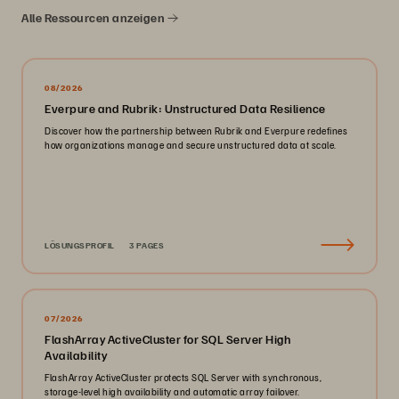
Alle Ressourcen anzeigen
08/2026
Everpure and Rubrik: Unstructured Data Resilience
Discover how the partnership between Rubrik and Everpure redefines
how organizations manage and secure unstructured data at scale.
LÖSUNGSPROFIL
3 PAGES
07/2026
FlashArray ActiveCluster for SQL Server High
Availability
FlashArray ActiveCluster protects SQL Server with synchronous,
storage-level high availability and automatic array failover.