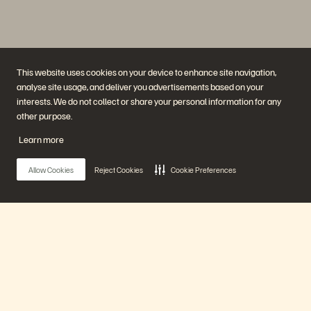
This website uses cookies on your device to enhance site navigation,
analyse site usage, and deliver you advertisements based on your
interests. We do not collect or share your personal information for any
Unternehmen
Lösungen
other purpose.
Jobs
Künstliche Intelligenz
Nachhaltigkeit und soziale
Cloud
Learn more
Auswirkungen
Cyber-Resilienz
Investorenbeziehungen
Datensicherheit
Leadership
Datenbanken
Allow Cookies
Reject Cookies
Cookie Preferences
Standorte
Virtualisierung
Executive Briefing Center
Plattform und Produkte
Partner
Enterprise Data Cloud
Partnerübersicht
Die Everpure-Plattform
Partner Central
Evergreen//One
Partnerzertifizierungen
Main Menu
FlashArray
FlashBlade
FlashBlade//EXA
Real-time Enterprise File
Unsere Plattform
Portworx
Ressourcen
Kontaktieren Sie uns!
Pure360-Demos
Vertrieb kontaktieren