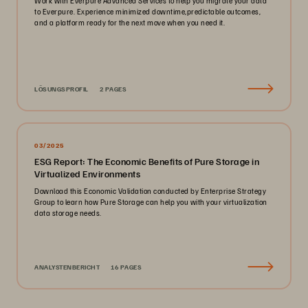
Work with Everpure Advanced Services to help you migrate your data
to Everpure. Experience minimized downtime,predictable outcomes,
and a platform ready for the next move when you need it.
LÖSUNGSPROFIL
2 PAGES
03/2025
ESG Report: The Economic Benefits of Pure Storage in
Virtualized Environments
Download this Economic Validation conducted by Enterprise Strategy
Group to learn how Pure Storage can help you with your virtualization
data storage needs.
ANALYSTENBERICHT
16 PAGES