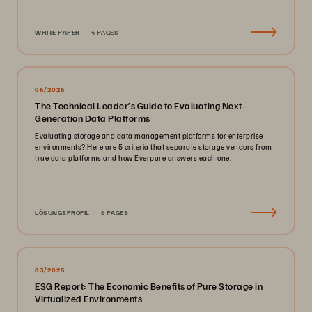
WHITE PAPER
4 PAGES
06/2026
The Technical Leader’s Guide to Evaluating Next-
Generation Data Platforms
Evaluating storage and data management platforms for enterprise
environments? Here are 5 criteria that separate storage vendors from
true data platforms and how Everpure answers each one.
LÖSUNGSPROFIL
6 PAGES
03/2025
ESG Report: The Economic Benefits of Pure Storage in
Virtualized Environments