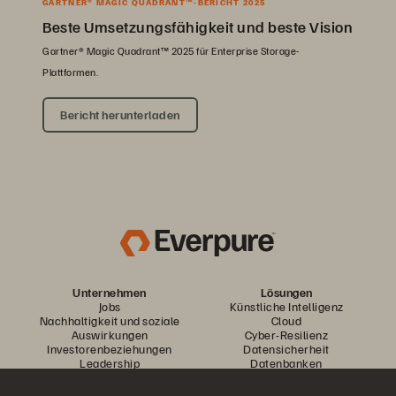
GARTNER® MAGIC QUADRANT™-BERICHT 2025
Beste Umsetzungsfähigkeit und beste Vision
Gartner® Magic Quadrant™ 2025 für Enterprise Storage-
Plattformen.
Bericht herunterladen
Unternehmen
Lösungen
Jobs
Künstliche Intelligenz
Nachhaltigkeit und soziale
Cloud
Auswirkungen
Cyber-Resilienz
Investorenbeziehungen
Datensicherheit
Leadership
Datenbanken
Standorte
Virtualisierung
Executive Briefing Center