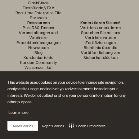
FlashBlade
FlashBlade//EXA
Real-time Enterprise File
Portworx
Ressourcen
Kontaktieren Sie uns!
Pure360-Demos
Vertrieb kontaktieren
Veranstaltungen und
Sprechen Sie mit uns
Webinare
Vertrieb anrufen
Produktankündigungen
Zertifizierungen
Newsroom
Richtlinie über die
Blog
Veröffentlichung von
Kundenberichte
Sicherheitslücken
Kunden-Community
Wissensartikel
This website uses cookies on your device to enhance site navigation,
Diskutiere mit
analyse site usage, and deliver you advertisements based on your
Folgen Sie den Everpure Social Media Kanälen
interests. We do not collect or share your personal information for any
other purpose.
Learn more
© 2026 Everpure, Inc. Alle Rechte vorbehalten.
Datenschutz
Nutzungsbedingungen der Website
Rechtliche Hinweise
Impressum
Allow Cookies
Reject Cookies
Cookie Preferences
Vertrauenszentrum
Cookie-Einstellungen
Meine Daten nicht verkaufen oder weitergeben