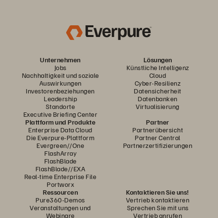
Unternehmen
Lösungen
Jobs
Künstliche Intelligenz
Nachhaltigkeit und soziale
Cloud
Auswirkungen
Cyber-Resilienz
Investorenbeziehungen
Datensicherheit
Leadership
Datenbanken
Standorte
Virtualisierung
Executive Briefing Center
Plattform und Produkte
Partner
Enterprise Data Cloud
Partnerübersicht
Die Everpure-Plattform
Partner Central
Evergreen//One
Partnerzertifizierungen
FlashArray
FlashBlade
FlashBlade//EXA
Real-time Enterprise File
Portworx
Ressourcen
Kontaktieren Sie uns!
Pure360-Demos
Vertrieb kontaktieren
Veranstaltungen und
Sprechen Sie mit uns
Webinare
Vertrieb anrufen