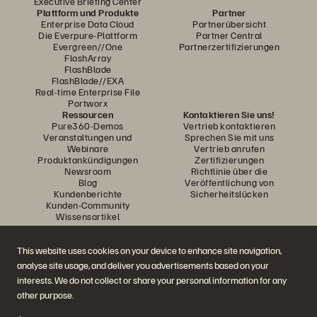
Executive Briefing Center
Plattform und Produkte
Partner
Enterprise Data Cloud
Partnerübersicht
Die Everpure-Plattform
Partner Central
Evergreen//One
Partnerzertifizierungen
FlashArray
FlashBlade
FlashBlade//EXA
Real-time Enterprise File
Portworx
Ressourcen
Kontaktieren Sie uns!
Pure360-Demos
Vertrieb kontaktieren
Veranstaltungen und
Sprechen Sie mit uns
Webinare
Vertrieb anrufen
Produktankündigungen
Zertifizierungen
Newsroom
Richtlinie über die
Blog
Veröffentlichung von
Kundenberichte
Sicherheitslücken
Kunden-Community
Wissensartikel
This website uses cookies on your device to enhance site navigation,
Diskutiere mit
analyse site usage, and deliver you advertisements based on your
Folgen Sie den Everpure Social Media Kanälen
interests. We do not collect or share your personal information for any
other purpose.