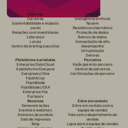
Empresa
Soluções
Carreiras
Inteligência artificial
Sustentabilidade e impacto
Nuvem
social
Resiliência cibernética
Relações com investidores
Proteção de dados
Liderança
Bancos de dados
Locais
Computação de alto
Centro de briefing executivo
desempenho
Virtualização
Setores
Plataforma e produtos
Parceiros
Enterprise Data Cloud
Visão geral do parceiro
A plataforma Everpure
Central de parceiros
Evergreen//One
Certificações de parceiro
FlashArray
FlashBlade
FlashBlade//EXA
Enterprise File
Portworx
Recursos
Entre em contato
Demonstrações
Entre em contato com a
Eventos e webinars
equipe de vendas
Anúncios de produto
Fale com o departamento de
Sala de imprensa
vendas
Blog
Ligue para a equipe de vendas