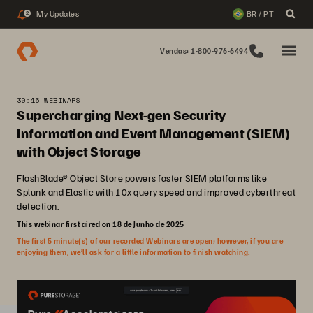
My Updates
BR / PT
2
Vendas: 1-800-976-6494
30:16 WEBINARS
Supercharging Next-gen Security
Information and Event Management (SIEM)
with Object Storage
FlashBlade® Object Store powers faster SIEM platforms like
Splunk and Elastic with 10x query speed and improved cyberthreat
detection.
This webinar first aired on 18 de Junho de 2025
The first 5 minute(s) of our recorded Webinars are open; however, if you are
enjoying them, we’ll ask for a little information to finish watching.