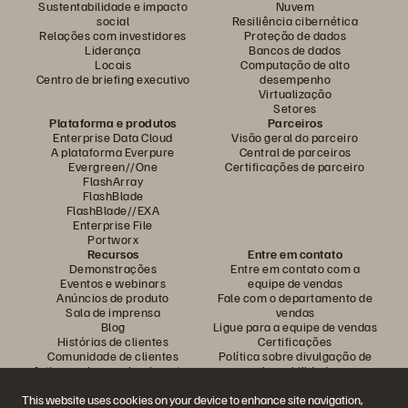
Sustentabilidade e impacto
Nuvem
social
Resiliência cibernética
Relações com investidores
Proteção de dados
Liderança
Bancos de dados
Locais
Computação de alto
Centro de briefing executivo
desempenho
Virtualização
Setores
Plataforma e produtos
Parceiros
Enterprise Data Cloud
Visão geral do parceiro
A plataforma Everpure
Central de parceiros
Evergreen//One
Certificações de parceiro
FlashArray
FlashBlade
FlashBlade//EXA
Enterprise File
Portworx
Recursos
Entre em contato
Demonstrações
Entre em contato com a
Eventos e webinars
equipe de vendas
Anúncios de produto
Fale com o departamento de
Sala de imprensa
vendas
Blog
Ligue para a equipe de vendas
Histórias de clientes
Certificações
Comunidade de clientes
Política sobre divulgação de
Artigos sobre conhecimentos
vulnerabilidades
This website uses cookies on your device to enhance site navigation,