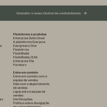
Consultar a nossa Central de confiabilidade
Plataforma e produtos
Enterprise Data Cloud
A plataforma Everpure
ca
Evergreen//One
FlashArray
FlashBlade
FlashBlade//EXA
Enterprise File
Portworx
Entre em contato
Entre em contato com a
equipe de vendas
Fale com o departamento
de vendas
Ligue para a equipe de
vendas
es
Certificações
Política sobre divulgação
de vulnerabilidades