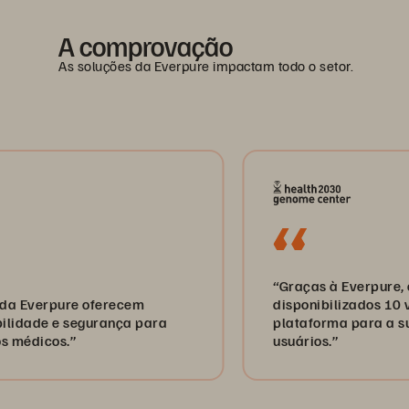
A comprovação
As soluções da Everpure impactam todo o setor.
“Graças à Everpure, os dado
erpure oferecem
disponibilizados 10 vezes m
e e segurança para
plataforma para a sua com
cos.”
usuários.”