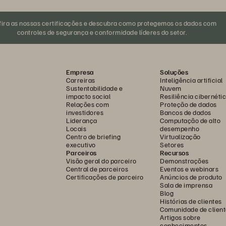
fira as nossas certificações e descubra como protegemos os dados com
controles de segurança e conformidade líderes do setor.
Empresa
Soluções
Carreiras
Inteligência artificial
Sustentabilidade e
Nuvem
impacto social
Resiliência cibernéti
Relações com
Proteção de dados
investidores
Bancos de dados
Liderança
Computação de alto
Locais
desempenho
Centro de briefing
Virtualização
executivo
Setores
Parceiros
Recursos
Visão geral do parceiro
Demonstrações
Central de parceiros
Eventos e webinars
Certificações de parceiro
Anúncios de produto
Sala de imprensa
Blog
Histórias de clientes
Comunidade de client
Artigos sobre
conhecimentos