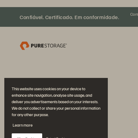
Con
Confiável. Certificado. Em conformidade.
This website uses cookies on your device to
enhance site navigation, analyse site usage, and
deliver you advertisements based on your interests.
We do not collect or share your personal information
for any other purpose.
Participe da conversa
Learn more
Siga todas as redes sociais da Everpure