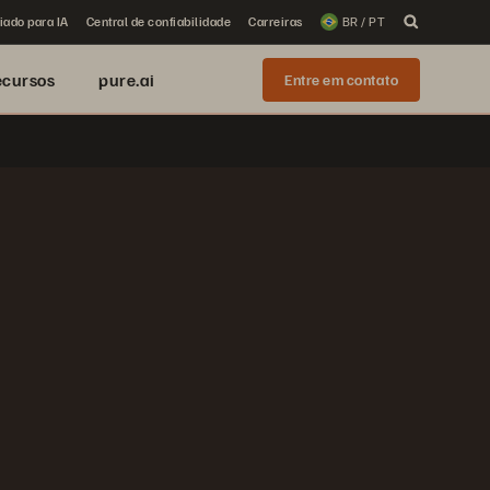
iado para IA
Central de confiabilidade
Carreiras
BR / PT
ecursos
pure.ai
Entre em contato