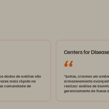
Centers for Disease Cont
s de análise são
“Juntos, criamos um ambiente de
ais rápido na
armazenamento avançado o sufi
unidade de
realizar análise de bioinformátic
gerenciamento de fluxos de trab
baseado no Nextflow, tudo isso 
facilidade de uso, simplicidade e
disponibilidade.”