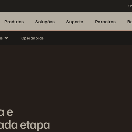
Cr
Produtos
Soluções
Suporte
Parceiros
R
as
Operadoras
a e
cada etapa