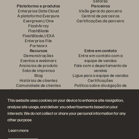
Setores
Plataforma e produtos
Parceiros
Enterprise Data Cloud
Visão geral do parceiro
A plataforma Everpure
Central de parceiros
Evergreen//One
Certificações de parceiro
FlashArray
FlashBlade
FlashBlade//EXA
Enterprise File
Portworx
Recursos
Entre em contato
Demonstrações
Entre em contato com a
Eventos e webinars
equipe de vendas
Anúncios de produto
Fale com o departamento de
Sala de imprensa
vendas
Blog
Ligue para a equipe de vendas
Histórias de clientes
Certificações
Comunidade de clientes
Política sobre divulgação de
Artigos sobre conhecimentos
vulnerabilidades
This website uses cookies on your device to enhance site navigation,
analyse site usage, and deliver you advertisements based on your
Participe da conversa
interests. We do not collect or share your personal information for any
Siga todas as redes sociais da Everpure
other purpose.
Learn more