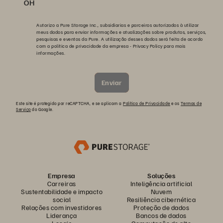
OH
Autorizo a Pure Storage Inc., subsidiarias e parceiros autorizados à utilizar
meus dados para enviar informações e atualizações sobre produtos, serviços,
pesquisas e eventos da Pure. A utilização desses dados será feita de acordo
com a política de privacidade da empresa -
Privacy Policy
para mais
informações.
Enviar
Este site é protegido por reCAPTCHA, e se aplicam a
Política de Privacidade
e os
Termos de
Serviço
do Google.
Empresa
Soluções
Carreiras
Inteligência artificial
Sustentabilidade e impacto
Nuvem
social
Resiliência cibernética
Relações com investidores
Proteção de dados
Liderança
Bancos de dados