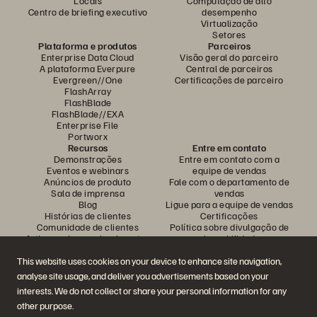
Locais
Computação de alto
Centro de briefing executivo
desempenho
Virtualização
Setores
Plataforma e produtos
Parceiros
Enterprise Data Cloud
Visão geral do parceiro
A plataforma Everpure
Central de parceiros
Evergreen//One
Certificações de parceiro
FlashArray
FlashBlade
FlashBlade//EXA
Enterprise File
Portworx
Recursos
Entre em contato
Demonstrações
Entre em contato com a
Eventos e webinars
equipe de vendas
Anúncios de produto
Fale com o departamento de
Sala de imprensa
vendas
Blog
Ligue para a equipe de vendas
Histórias de clientes
Certificações
Comunidade de clientes
Política sobre divulgação de
Artigos sobre conhecimentos
vulnerabilidades
This website uses cookies on your device to enhance site navigation,
analyse site usage, and deliver you advertisements based on your
Participe da conversa
interests. We do not collect or share your personal information for any
Siga todas as redes sociais da Everpure
other purpose.