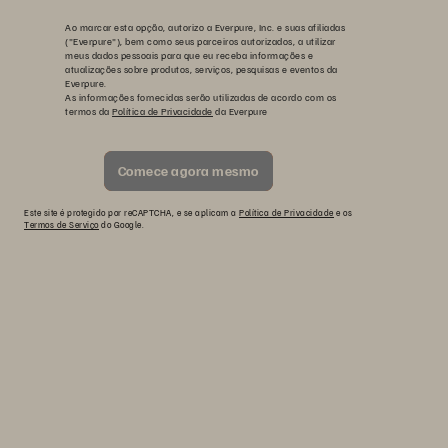
Ao marcar esta opção, autorizo a Everpure, Inc. e suas afiliadas
("Everpure"), bem como seus parceiros autorizados, a utilizar
meus dados pessoais para que eu receba informações e
atualizações sobre produtos, serviços, pesquisas e eventos da
Everpure.
As informações fornecidas serão utilizadas de acordo com os
termos da
Política de Privacidade
da Everpure
Comece agora mesmo
Este site é protegido por reCAPTCHA, e se aplicam a
Política de Privacidade
e os
Termos de Serviço
do Google.