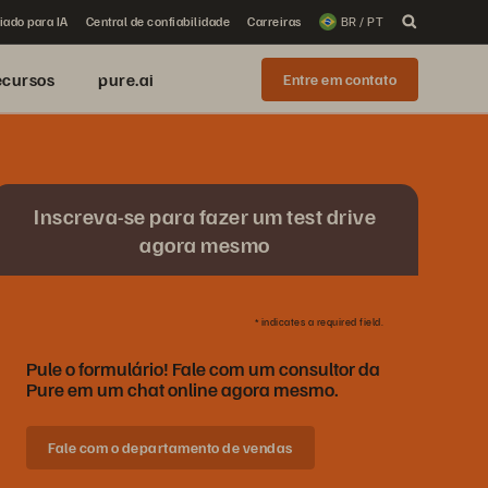
iado para IA
Central de confiabilidade
Carreiras
BR / PT
ecursos
pure.ai
Entre em contato
Inscreva-se para fazer um test drive
agora mesmo
*
indicates a required field.
Pule o formulário! Fale com um consultor da
Pure em um chat online agora mesmo.
Fale com o departamento de vendas