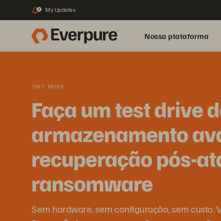
My Updates
2
Nossa plataforma
TEST DRIVE
Faça um test drive 
armazenamento av
recuperação pós-a
ransomware
Sem hardware, sem configuração, sem custo. 