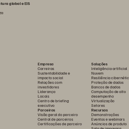
utura global e EIS
za
Empresa
Soluções
Carreiras
Inteligência artificial
Sustentabilidade e
Nuvem
impacto social
Resiliência cibernéti
Relações com
Proteção de dados
investidores
Bancos de dados
Liderança
Computação de alto
Locais
desempenho
Centro de briefing
Virtualização
executivo
Setores
Parceiros
Recursos
Visão geral do parceiro
Demonstrações
Central de parceiros
Eventos e webinars
Certificações de parceiro
Anúncios de produto
Sala de imprensa