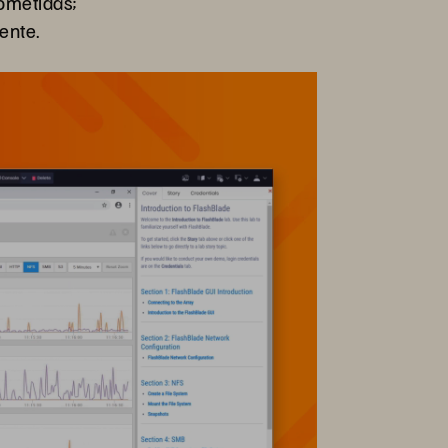
ometidas;
ente.