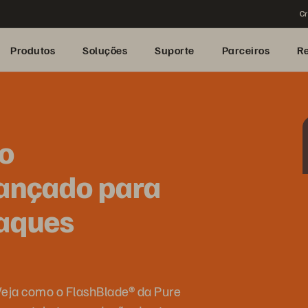
Cr
Produtos
Soluções
Suporte
Parceiros
R
do
ançado para
taques
Veja como o FlashBlade® da Pure