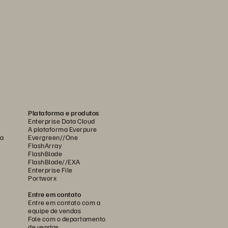
Plataforma e produtos
Enterprise Data Cloud
A plataforma Everpure
ca
Evergreen//One
FlashArray
FlashBlade
FlashBlade//EXA
Enterprise File
Portworx
Entre em contato
Entre em contato com a
equipe de vendas
Fale com o departamento
de vendas