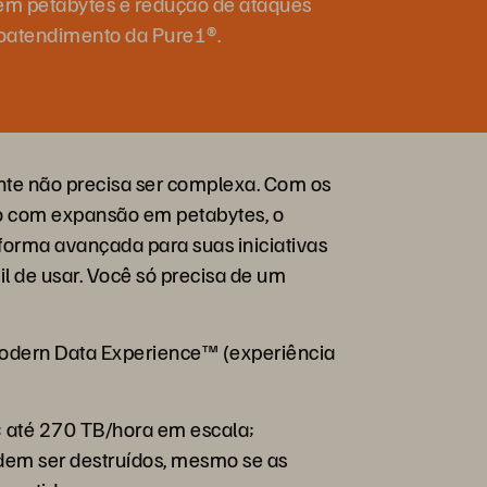
em petabytes e redução de ataques
oatendimento da Pure1®.
te não precisa ser complexa. Com os
o com expansão em petabytes, o
forma avançada para suas iniciativas
il de usar. Você só precisa de um
 Modern Data Experience™ (experiência
até 270 TB/hora em escala;
dem ser destruídos, mesmo se as