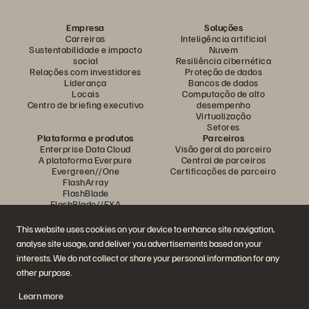
Empresa
Soluções
Carreiras
Inteligência artificial
Sustentabilidade e impacto
Nuvem
social
Resiliência cibernética
Relações com investidores
Proteção de dados
Liderança
Bancos de dados
Locais
Computação de alto
Centro de briefing executivo
desempenho
Virtualização
Setores
Plataforma e produtos
Parceiros
Enterprise Data Cloud
Visão geral do parceiro
A plataforma Everpure
Central de parceiros
Evergreen//One
Certificações de parceiro
FlashArray
FlashBlade
FlashBlade//EXA
Enterprise File
Portworx
This website uses cookies on your device to enhance site navigation,
Recursos
Entre em contato
analyse site usage, and deliver you advertisements based on your
Demonstrações
Entre em contato com a
interests. We do not collect or share your personal information for any
Eventos e webinars
equipe de vendas
Anúncios de produto
Fale com o departamento de
other purpose.
Sala de imprensa
vendas
Blog
Ligue para a equipe de vendas
Learn more
Histórias de clientes
Certificações