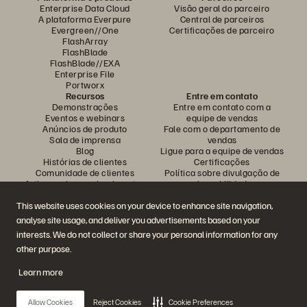
Enterprise Data Cloud
Visão geral do parceiro
A plataforma Everpure
Central de parceiros
Evergreen//One
Certificações de parceiro
FlashArray
FlashBlade
FlashBlade//EXA
Enterprise File
Portworx
Recursos
Entre em contato
Demonstrações
Entre em contato com a
Eventos e webinars
equipe de vendas
Anúncios de produto
Fale com o departamento de
Sala de imprensa
vendas
Blog
Ligue para a equipe de vendas
Histórias de clientes
Certificações
Comunidade de clientes
Política sobre divulgação de
Artigos sobre conhecimentos
vulnerabilidades
This website uses cookies on your device to enhance site navigation,
analyse site usage, and deliver you advertisements based on your
Participe da conversa
interests. We do not collect or share your personal information for any
Siga todas as redes sociais da Everpure
other purpose.
Learn more
© 2026 Everpure, Inc. Todos os direitos reservados.
Allow Cookies
Reject Cookies
Cookie Preferences
Privacidade
Termos do site
Questões legais
Central de confiabilidade