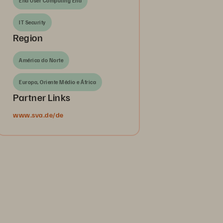
End User Computing End
IT Security
Region
América do Norte
Europa, Oriente Médio e África
Partner Links
www.sva.de/de