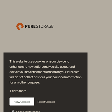
This website uses cookies on your device to
enhance site navigation, analyse site usage, and
deliver you advertisements based on your interests.
We do not collect or share your personal information
for any other purpose.
Participe da conversa
Learn more
Siga todas as redes sociais da Everpure
Allow Cookies
Reject Cookies
Cookie Preferences