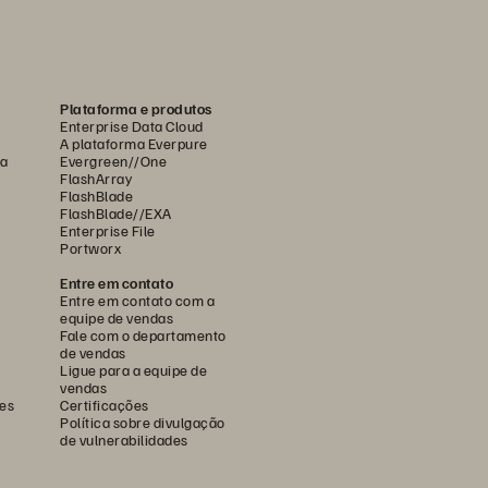
Plataforma e produtos
Enterprise Data Cloud
A plataforma Everpure
ca
Evergreen//One
FlashArray
FlashBlade
FlashBlade//EXA
Enterprise File
Portworx
Entre em contato
Entre em contato com a
equipe de vendas
Fale com o departamento
de vendas
Ligue para a equipe de
vendas
es
Certificações
Política sobre divulgação
de vulnerabilidades