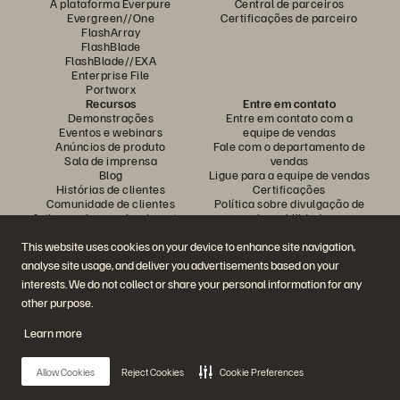
A plataforma Everpure
Central de parceiros
Evergreen//One
Certificações de parceiro
FlashArray
FlashBlade
FlashBlade//EXA
Enterprise File
Portworx
Recursos
Entre em contato
Demonstrações
Entre em contato com a
Eventos e webinars
equipe de vendas
Anúncios de produto
Fale com o departamento de
Sala de imprensa
vendas
Blog
Ligue para a equipe de vendas
Histórias de clientes
Certificações
Comunidade de clientes
Política sobre divulgação de
Artigos sobre conhecimentos
vulnerabilidades
This website uses cookies on your device to enhance site navigation,
analyse site usage, and deliver you advertisements based on your
Participe da conversa
interests. We do not collect or share your personal information for any
Siga todas as redes sociais da Everpure
other purpose.
Learn more
© 2026 Everpure, Inc. Todos os direitos reservados.
Allow Cookies
Reject Cookies
Cookie Preferences
Privacidade
Termos do site
Questões legais
Central de confiabilidade
Configurações de cookies
Não vender nem compartilhar meus dados