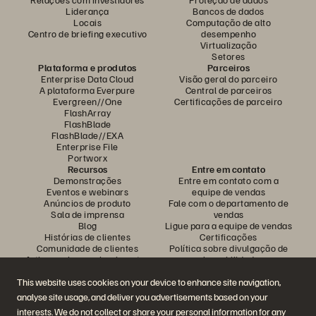
Liderança
Bancos de dados
Locais
Computação de alto
Centro de briefing executivo
desempenho
Virtualização
Setores
Plataforma e produtos
Parceiros
Enterprise Data Cloud
Visão geral do parceiro
A plataforma Everpure
Central de parceiros
Evergreen//One
Certificações de parceiro
FlashArray
FlashBlade
FlashBlade//EXA
Enterprise File
Portworx
Recursos
Entre em contato
Demonstrações
Entre em contato com a
Eventos e webinars
equipe de vendas
Anúncios de produto
Fale com o departamento de
Sala de imprensa
vendas
Blog
Ligue para a equipe de vendas
Histórias de clientes
Certificações
Comunidade de clientes
Política sobre divulgação de
Artigos sobre conhecimentos
vulnerabilidades
This website uses cookies on your device to enhance site navigation,
analyse site usage, and deliver you advertisements based on your
Participe da conversa
interests. We do not collect or share your personal information for any