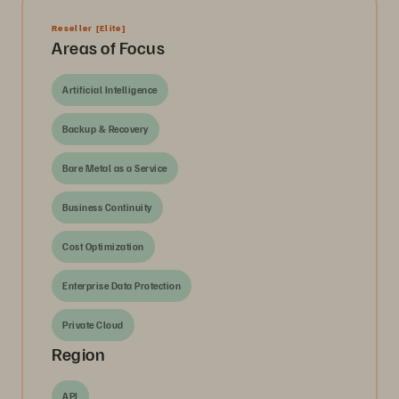
Reseller
[Elite]
Areas of Focus
Artificial Intelligence
Backup & Recovery
Bare Metal as a Service
Business Continuity
Cost Optimization
Enterprise Data Protection
Private Cloud
Region
APJ