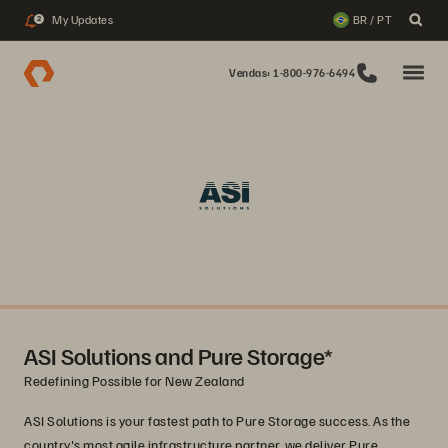
My Updates
BR / PT
2
Vendas: 1-800-976-6494
ASI Solutions and Pure Storage*
Redefining Possible for New Zealand
ASI Solutions is your fastest path to Pure Storage success. As the
country's most agile infrastructure partner, we deliver Pure