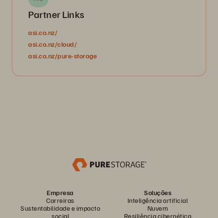
Partner Links
asi.co.nz/
asi.co.nz/cloud/
asi.co.nz/pure-storage
Empresa
Soluções
Carreiras
Inteligência artificial
Sustentabilidade e impacto
Nuvem
social
Resiliência cibernética