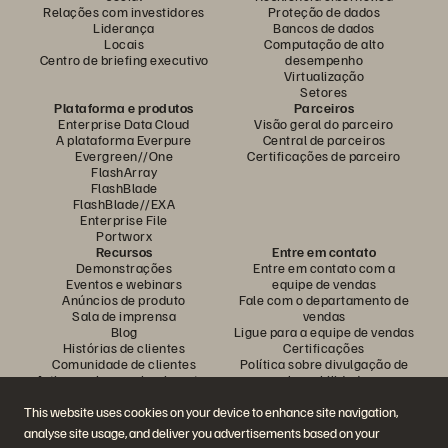
Relações com investidores
Proteção de dados
Liderança
Bancos de dados
Locais
Computação de alto
Centro de briefing executivo
desempenho
Virtualização
Setores
Plataforma e produtos
Parceiros
Enterprise Data Cloud
Visão geral do parceiro
A plataforma Everpure
Central de parceiros
Evergreen//One
Certificações de parceiro
FlashArray
FlashBlade
FlashBlade//EXA
Enterprise File
Portworx
Recursos
Entre em contato
Demonstrações
Entre em contato com a
Eventos e webinars
equipe de vendas
Anúncios de produto
Fale com o departamento de
Sala de imprensa
vendas
Blog
Ligue para a equipe de vendas
Histórias de clientes
Certificações
Comunidade de clientes
Política sobre divulgação de
Artigos sobre conhecimentos
vulnerabilidades
This website uses cookies on your device to enhance site navigation,
analyse site usage, and deliver you advertisements based on your
Participe da conversa