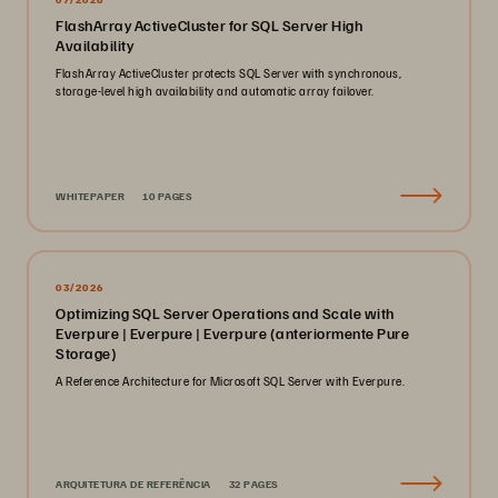
FlashArray ActiveCluster for SQL Server High
Availability
FlashArray ActiveCluster protects SQL Server with synchronous,
storage-level high availability and automatic array failover.
WHITEPAPER
10 PAGES
03/2026
Optimizing SQL Server Operations and Scale with
Everpure | Everpure | Everpure (anteriormente Pure
Storage)
A Reference Architecture for Microsoft SQL Server with Everpure.
ARQUITETURA DE REFERÊNCIA
32 PAGES