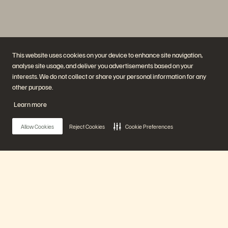
This website uses cookies on your device to enhance site navigation,
analyse site usage, and deliver you advertisements based on your
interests. We do not collect or share your personal information for any
Empresa
Soluções
other purpose.
Carreiras
Inteligência artificial
Sustentabilidade e impacto
Nuvem
Learn more
social
Resiliência cibernética
Relações com investidores
Proteção de dados
Liderança
Bancos de dados
Allow Cookies
Reject Cookies
Cookie Preferences
Locais
Computação de alto
Centro de briefing executivo
desempenho
Virtualização
Setores
Plataforma e produtos
Parceiros
Enterprise Data Cloud
Visão geral do parceiro
Main Menu
A plataforma Everpure
Central de parceiros
Evergreen//One
Certificações de parceiro
FlashArray
FlashBlade
Nossa plataforma
FlashBlade//EXA
Enterprise File
Portworx