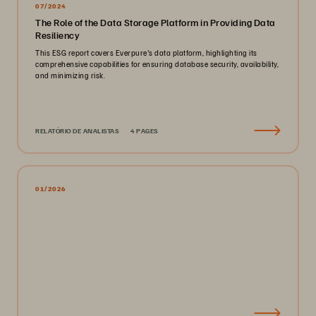
07/2024
The Role of the Data Storage Platform in Providing Data
Resiliency
This ESG report covers Everpure's data platform, highlighting its
comprehensive capabilities for ensuring database security, availability,
and minimizing risk.
RELATÓRIO DE ANALISTAS
4 PAGES
01/2026