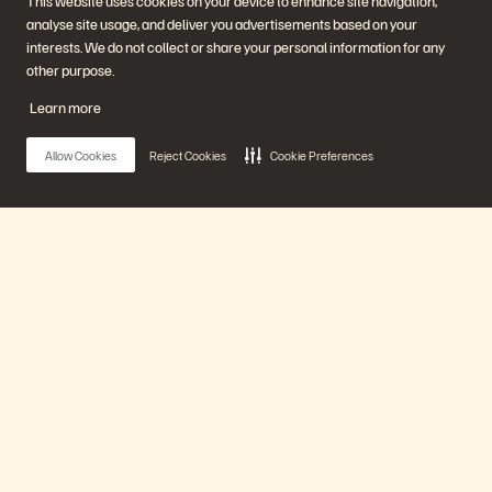
This website uses cookies on your device to enhance site navigation,
analyse site usage, and deliver you advertisements based on your
interests. We do not collect or share your personal information for any
Empresa
Soluções
other purpose.
Carreiras
Inteligência artificial
Sustentabilidade e impacto
Nuvem
Learn more
social
Resiliência cibernética
Relações com investidores
Proteção de dados
Liderança
Bancos de dados
Allow Cookies
Reject Cookies
Cookie Preferences
Locais
Computação de alto
Centro de briefing executivo
desempenho
Virtualização
Setores
Plataforma e produtos
Parceiros
Enterprise Data Cloud
Visão geral do parceiro
Main Menu
A plataforma Everpure
Central de parceiros
Evergreen//One
Certificações de parceiro
FlashArray
FlashBlade
Nossa plataforma
FlashBlade//EXA
Enterprise File
Portworx
Produtos
Recursos
Entre em contato
Demonstrações
Entre em contato com a
Eventos e webinars
equipe de vendas
Anúncios de produto
Fale com o departamento de
Soluções
Sala de imprensa
vendas
Blog
Ligue para a equipe de vendas