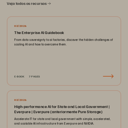
Veja todos os recursos
03/2026
The Enterprise AI Guidebook
From data sovereignty to ai factories, discover the hidden challenges of
scaling AI and how to overcome them.
E-BOOK
7 PAGES
03/2026
High-performance AI for State and Local Government |
Everpure | Everpure (anteriormente Pure Storage)
Accelerate IT for state and local government with simple, accelerated,
and scalable AI infrastructure from Everpure and NVIDIA.