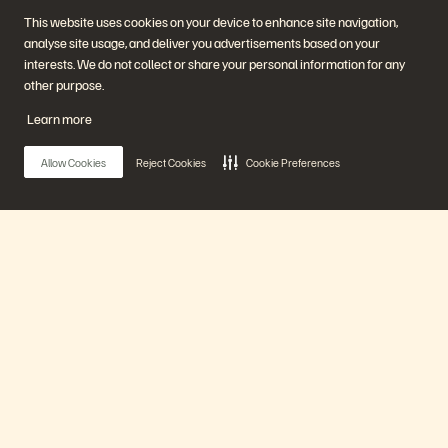
This website uses cookies on your device to enhance site navigation,
analyse site usage, and deliver you advertisements based on your
interests. We do not collect or share your personal information for any
Empresa
Soluções
other purpose.
Carreiras
Inteligência artificial
Sustentabilidade e impacto
Nuvem
Learn more
social
Resiliência cibernética
Relações com investidores
Proteção de dados
Liderança
Bancos de dados
Allow Cookies
Reject Cookies
Cookie Preferences
Locais
Computação de alto
Centro de briefing executivo
desempenho
Virtualização
Setores
Plataforma e produtos
Parceiros
Enterprise Data Cloud
Visão geral do parceiro
Main Menu
A plataforma Everpure
Central de parceiros
Evergreen//One
Certificações de parceiro
FlashArray
FlashBlade
Nossa plataforma
FlashBlade//EXA
Enterprise File
Portworx
Produtos
Recursos
Entre em contato
Demonstrações
Entre em contato com a
Eventos e webinars
equipe de vendas
Anúncios de produto
Fale com o departamento de
Soluções
Sala de imprensa
vendas