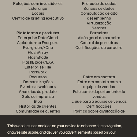
Relações com investidores
Proteção de dados
Liderança
Bancos de dados
Locais
Computação de alto
Centro de briefing executivo
desempenho
Virtualização
Setores
Plataforma e produtos
Parceiros
Enterprise Data Cloud
Visão geral do parceiro
A plataforma Everpure
Central de parceiros
Evergreen//One
Certificações de parceiro
FlashArray
FlashBlade
FlashBlade//EXA
Enterprise File
Portworx
Recursos
Entre em contato
Demonstrações
Entre em contato com a
Eventos e webinars
equipe de vendas
Anúncios de produto
Fale com o departamento de
Sala de imprensa
vendas
Blog
Ligue para a equipe de vendas
Histórias de clientes
Certificações
Comunidade de clientes
Política sobre divulgação de
Artigos sobre conhecimentos
vulnerabilidades
This website uses cookies on your device to enhance site navigation,
analyse site usage, and deliver you advertisements based on your
Participe da conversa