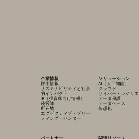
企業情報
ソリューション
採用情報
AI（人工知能）
サステナビリティと社会
クラウド
的インパクト
サイバー・レジリエ
IR（投資家向け情報）
データ保護
経営陣
データベース
所在地
仮想化
エグゼクティブ・ブリー
フィング・センター
パートナー
関連リソース