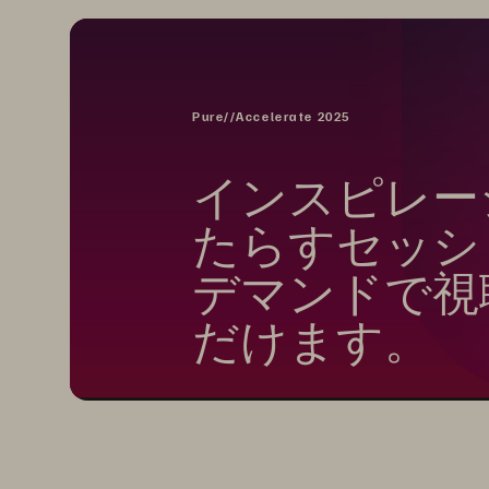
Pure//Accelerate 2025
インスピレー
たらすセッシ
デマンドで視
だけます。
イノベーションに触れ、インスピレ
価値創出に向けたスキルアップにお