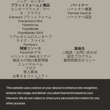
ィング・センター
プラットフォームと製品
パートナー
エンタープライズ・デー
パートナー概要
タ・クラウド
Partner Central
Everpure プラットフォーム
パートナー認定
Evergreen//One
FlashArray
FlashBlade
FlashBlade//EXA
リアルタイムのエンタープ
ライズ・ファイル
Portworx
関連リソース
連絡先
Pure360 デモ
ご相談・お問い合わせ
イベントと Web セミナー
認定プログラム
製品その他の最新情報
脆弱性開示ポリシー
ニュースルーム
ブログ
導入事例
お客さまコミュニティ
ナレッジ・用語
This website uses cookies on your device to enhance site navigation,
analyse site usage, and deliver you advertisements based on your
公式 SNS
interests. We do not collect or share your personal information for any
是非フォローをお願いします！
other purpose.