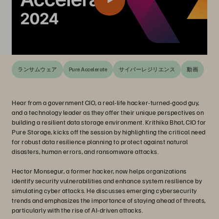
ランサムウェア
Pure Accelerate
サイバーレジリエンス
動画
Hear from a government CIO, a real-life hacker-turned-good guy,
and a technology leader as they offer their unique perspectives on
building a resilient data storage environment. Krithika Bhat, CIO for
Pure Storage, kicks off the session by highlighting the critical need
for robust data resilience planning to protect against natural
disasters, human errors, and ransomware attacks.
Hector Monsegur, a former hacker, now helps organizations
identify security vulnerabilities and enhance system resilience by
simulating cyber attacks. He discusses emerging cybersecurity
trends and emphasizes the importance of staying ahead of threats,
particularly with the rise of AI-driven attacks.