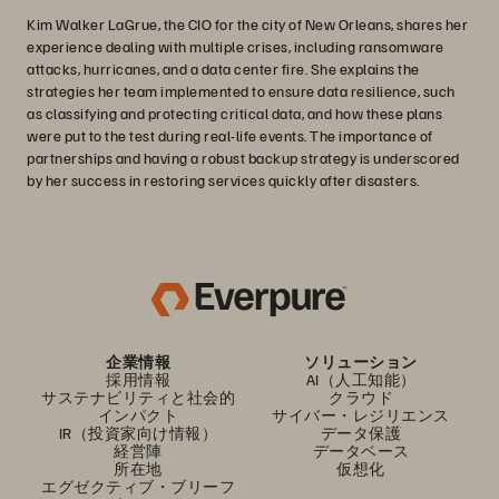
Kim Walker LaGrue, the CIO for the city of New Orleans, shares her
experience dealing with multiple crises, including ransomware
attacks, hurricanes, and a data center fire. She explains the
strategies her team implemented to ensure data resilience, such
as classifying and protecting critical data, and how these plans
were put to the test during real-life events. The importance of
partnerships and having a robust backup strategy is underscored
by her success in restoring services quickly after disasters.
企業情報
ソリューション
採用情報
AI（人工知能）
サステナビリティと社会的
クラウド
インパクト
サイバー・レジリエンス
IR（投資家向け情報）
データ保護
経営陣
データベース
所在地
仮想化
エグゼクティブ・ブリーフ