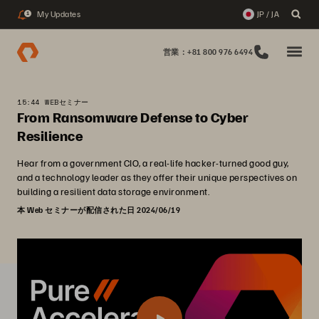
My Updates
JP / JA
1
営業：+81 800 976 6494
15:44 WEBセミナー
From Ransomware Defense to Cyber
Resilience
Hear from a government CIO, a real-life hacker-turned good guy,
and a technology leader as they offer their unique perspectives on
building a resilient data storage environment.
本 Web セミナーが配信された日 2024/06/19