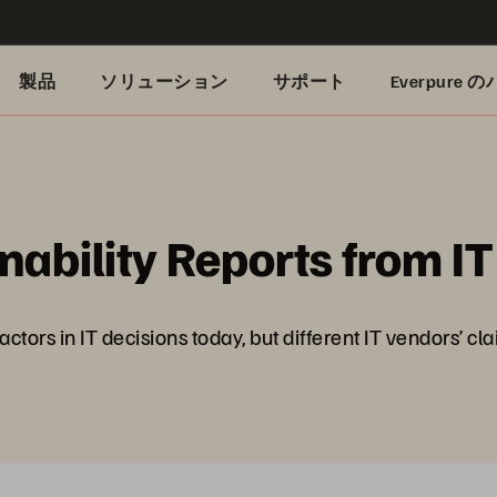
製品
ソリューション
サポート
Everpure
nability Reports from I
ctors in IT decisions today, but different IT vendors’ cla