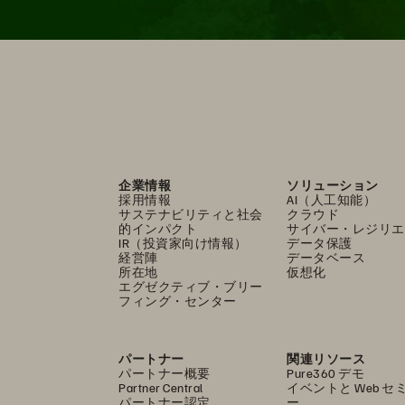
企業情報
ソリューション
採用情報
AI（人工知能）
サステナビリティと社会
クラウド
的インパクト
サイバー・レジリエ
IR（投資家向け情報）
データ保護
経営陣
データベース
所在地
仮想化
エグゼクティブ・ブリー
フィング・センター
パートナー
関連リソース
パートナー概要
Pure360 デモ
Partner Central
イベントと Web セ
パートナー認定
ー