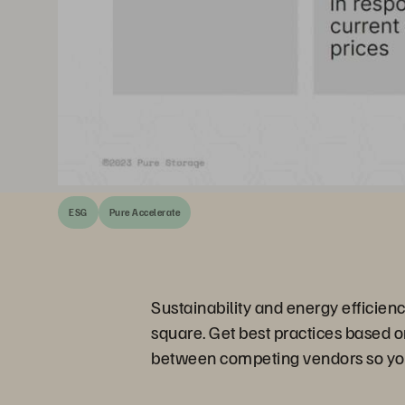
ESG
Pure Accelerate
Sustainability and energy efficiency
square. Get best practices based 
between competing vendors so you 