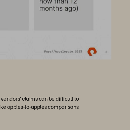
 vendors’ claims can be difficult to
make apples-to-apples comparisons