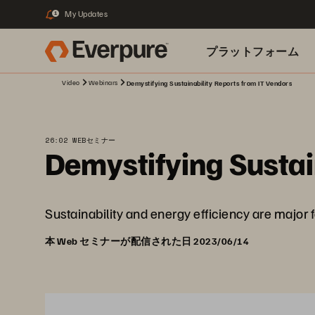
My Updates
1
プラットフォーム
Video
Webinars
Demystifying Sustainability Reports from IT Vendors
関連リソース
26:02 WEBセミナー
Demystifying Sustai
Sustainability and energy efficiency are major fa
本 Web セミナーが配信された日 2023/06/14