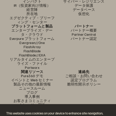
インパクト
サイバー・レジリエンス
IR（投資家向け情報）
データ保護
経営陣
データベース
所在地
仮想化
エグゼクティブ・ブリーフ
ィング・センター
プラットフォームと製品
パートナー
エンタープライズ・デー
パートナー概要
タ・クラウド
Partner Central
Everpure プラットフォーム
パートナー認定
Evergreen//One
FlashArray
FlashBlade
FlashBlade//EXA
リアルタイムのエンタープ
ライズ・ファイル
Portworx
関連リソース
連絡先
Pure360 デモ
ご相談・お問い合わせ
イベントと Web セミナー
認定プログラム
製品その他の最新情報
脆弱性開示ポリシー
ニュースルーム
ブログ
導入事例
お客さまコミュニティ
ナレッジ・用語
This website uses cookies on your device to enhance site navigation,