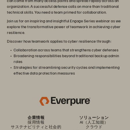
can come from many access points and spread rapidly across an
organization. A successful defense calls on more than traditional
technical skills. You need a team primed for collaboration.
Join us for an inspiring and insightful Engage Series webinar as we
explore the transformative power of teamwork in achieving cyber
resilience.
Discover how teamwork applies to cyber resilience through:
Collaboration across teams that strengthens cyber defenses
Broadening responsibilities beyond traditional backup admin
roles
Strategies for streamlining security cycles and implementing
effective data protection measures
企業情報
ソリューション
採用情報
AI（人工知能）
サステナビリティと社会的
クラウド