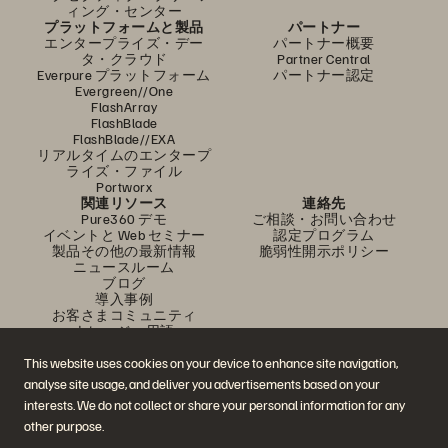
ィング・センター
プラットフォームと製品
パートナー
エンタープライズ・デー
パートナー概要
タ・クラウド
Partner Central
Everpure プラットフォーム
パートナー認定
Evergreen//One
FlashArray
FlashBlade
FlashBlade//EXA
リアルタイムのエンタープ
ライズ・ファイル
Portworx
関連リソース
連絡先
Pure360 デモ
ご相談・お問い合わせ
イベントと Web セミナー
認定プログラム
製品その他の最新情報
脆弱性開示ポリシー
ニュースルーム
ブログ
導入事例
お客さまコミュニティ
ナレッジ・用語
This website uses cookies on your device to enhance site navigation,
analyse site usage, and deliver you advertisements based on your
公式 SNS
interests. We do not collect or share your personal information for any
是非フォローをお願いします！
other purpose.