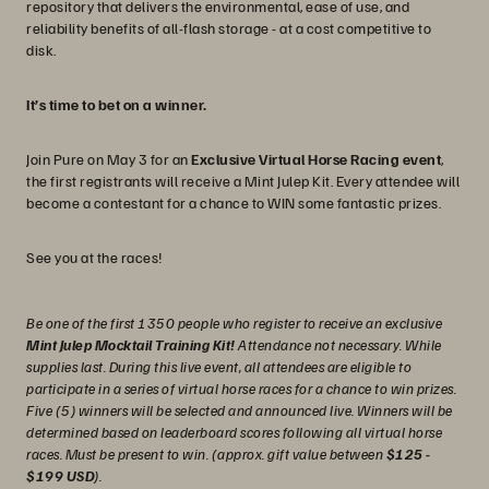
repository that delivers the environmental, ease of use, and
reliability benefits of all-flash storage - at a cost competitive to
disk.
It’s time to bet on a winner.
Join Pure on May 3 for an
Exclusive Virtual Horse Racing event
,
the first registrants will receive a Mint Julep Kit. Every attendee will
become a contestant for a chance to WIN some fantastic prizes.
See you at the races!
Be one of the first 1350 people who register to receive an exclusive
Mint Julep Mocktail Training Kit!
Attendance not necessary. While
supplies last. During this live event, all attendees are eligible to
participate in a series of virtual horse races for a chance to win prizes.
Five (5) winners will be selected and announced live. Winners will be
determined based on leaderboard scores following all virtual horse
races. Must be present to win. (approx. gift value between
$125 -
$199 USD
).