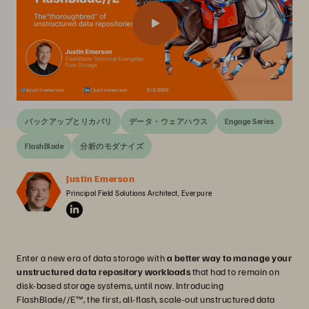
バックアップとリカバリ
データ・ウェアハウス
Engage Series
FlashBlade
分析のモダナイズ
Justin Emerson
Principal Field Solutions Architect, Everpure
Enter a new era of data storage with
a better way to manage your
unstructured data repository workloads
that had to remain on
disk-based storage systems, until now. Introducing
FlashBlade//E™, the first, all-flash, scale-out unstructured data