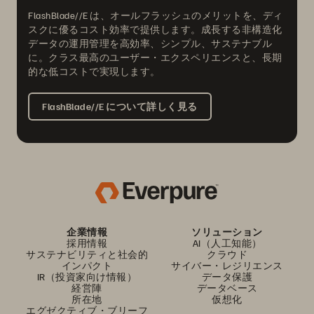
FlashBlade//E は、オールフラッシュのメリットを、ディ
スクに優るコスト効率で提供します。成長する非構造化
データの運用管理を高効率、シンプル、サステナブル
に。クラス最高のユーザー・エクスペリエンスと、長期
的な低コストで実現します。
FlashBlade//E について詳しく見る
企業情報
ソリューション
採用情報
AI（人工知能）
サステナビリティと社会的
クラウド
インパクト
サイバー・レジリエンス
IR（投資家向け情報）
データ保護
経営陣
データベース
所在地
仮想化
エグゼクティブ・ブリーフ