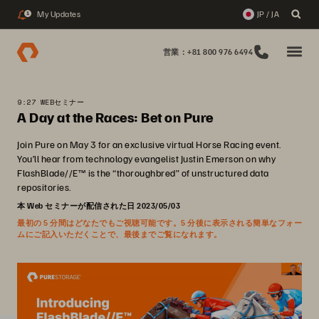
My Updates
JP / JA
1
営業：+81 800 976 6494
9:27 WEBセミナー
A Day at the Races: Bet on Pure
Join Pure on May 3 for an exclusive virtual Horse Racing event.
You’ll hear from technology evangelist Justin Emerson on why
FlashBlade//E™ is the “thoroughbred” of unstructured data
repositories.
本 Web セミナーが配信された日 2023/05/03
最初の 5 分間はどなたでもご視聴可能です。5 分後に表示される簡単なフォー
ムにご記入いただくことで、最後までご覧になれます。