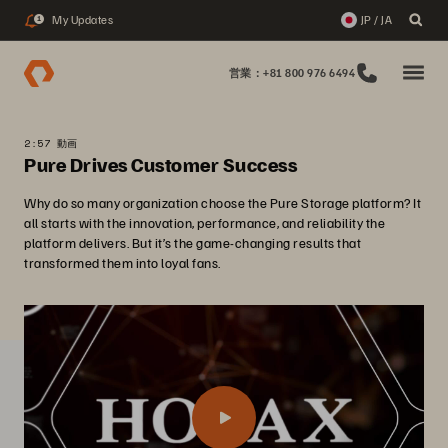
My Updates
JP / JA
1
営業：+81 800 976 6494
2:57 動画
Pure Drives Customer Success
Why do so many organization choose the Pure Storage platform? It
all starts with the innovation, performance, and reliability the
platform delivers. But it’s the game-changing results that
transformed them into loyal fans.