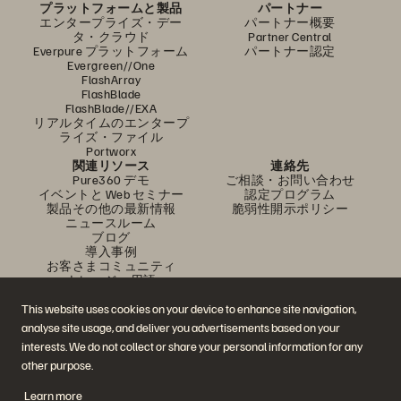
プラットフォームと製品
パートナー
エンタープライズ・デー
パートナー概要
タ・クラウド
Partner Central
Everpure プラットフォーム
パートナー認定
Evergreen//One
FlashArray
FlashBlade
FlashBlade//EXA
リアルタイムのエンタープ
ライズ・ファイル
Portworx
関連リソース
連絡先
Pure360 デモ
ご相談・お問い合わせ
イベントと Web セミナー
認定プログラム
製品その他の最新情報
脆弱性開示ポリシー
ニュースルーム
ブログ
導入事例
お客さまコミュニティ
ナレッジ・用語
This website uses cookies on your device to enhance site navigation,
analyse site usage, and deliver you advertisements based on your
公式 SNS
interests. We do not collect or share your personal information for any
是非フォローをお願いします！
other purpose.
Learn more