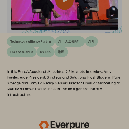
Technology Alliance Partner
AI（人工知能）
AIRI
Pure Accelerate
NVIDIA
動画
In this Pure//Accelerate® techfest22 keynote interview, Amy
Fowler, Vice President, Strategy and Solutions, FlashBlade, at Pure
Storage and Tony Paikeday, Senior Director Product Marketing at
NVIDIA sit down to discuss AIRI, the next generation of AI
infrastructure.