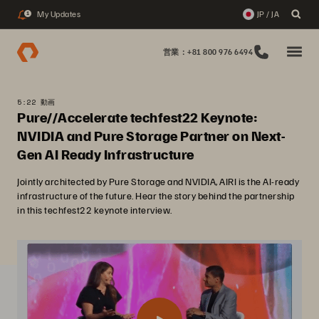
My Updates
JP / JA
1
営業：+81 800 976 6494
5:22 動画
Pure//Accelerate techfest22 Keynote:
NVIDIA and Pure Storage Partner on Next-
Gen AI Ready Infrastructure
Jointly architected by Pure Storage and NVIDIA, AIRI is the AI-ready
infrastructure of the future. Hear the story behind the partnership
in this techfest22 keynote interview.