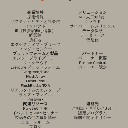
企業情報
ソリューション
採用情報
AI（人工知能）
サステナビリティと社会的
クラウド
インパクト
サイバー・レジリエンス
IR（投資家向け情報）
データ保護
経営陣
データベース
所在地
仮想化
エグゼクティブ・ブリーフ
ィング・センター
プラットフォームと製品
パートナー
エンタープライズ・デー
パートナー概要
タ・クラウド
Partner Central
Everpure プラットフォーム
パートナー認定
Evergreen//One
FlashArray
FlashBlade
FlashBlade//EXA
リアルタイムのエンタープ
ライズ・ファイル
Portworx
関連リソース
連絡先
Pure360 デモ
ご相談・お問い合わせ
イベントと Web セミナー
認定プログラム
製品その他の最新情報
脆弱性開示ポリシー
ニュースルーム
ブログ