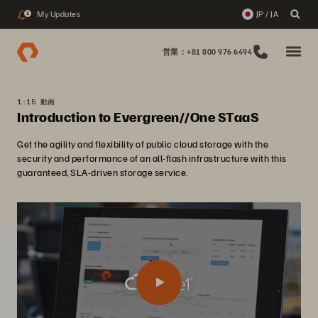
My Updates
JP / JA
1
営業：+81 800 976 6494
1:15 動画
Introduction to Evergreen//One STaaS
Get the agility and flexibility of public cloud storage with the
security and performance of an all-flash infrastructure with this
guaranteed, SLA-driven storage service.