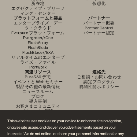
所在地
仮想化
エグゼクティブ・ブリーフ
ィング・センター
プラットフォームと製品
パートナー
エンタープライズ・デー
パートナー概要
タ・クラウド
Partner Central
Everpure プラットフォーム
パートナー認定
Evergreen//One
FlashArray
FlashBlade
FlashBlade//EXA
リアルタイムのエンタープ
ライズ・ファイル
Portworx
関連リソース
連絡先
Pure360 デモ
ご相談・お問い合わせ
イベントと Web セミナー
認定プログラム
製品その他の最新情報
脆弱性開示ポリシー
ニュースルーム
ブログ
導入事例
お客さまコミュニティ
ナレッジ・用語
This website uses cookies on your device to enhance site navigation,
analyse site usage, and deliver you advertisements based on your
公式 SNS
interests. We do not collect or share your personal information for any
是非フォローをお願いします！