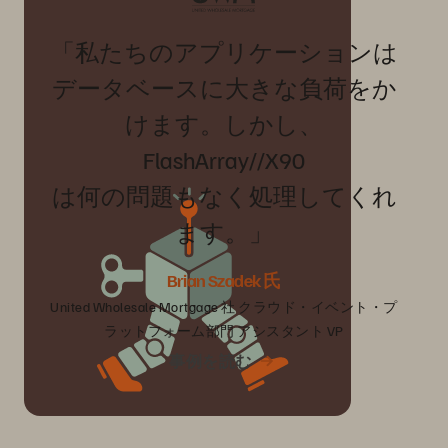
「私たちのアプリケーションは
データベースに大きな負荷をか
けます。しかし、
FlashArray//X90
は何の問題もなく処理してくれ
ます。」
Brian Szadek 氏
United Wholesale Mortgage 社 クラウド・イベント・プ
ラットフォーム部門 アシスタント VP
事例を読む