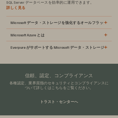
SQL Server データベースを効率的に運用できます。
詳しく見る
Microsoft データ・ストレージを強化するオールフラッシュ
Microsoft Azure とは
Everpure がサポートする Microsoft データ・ストレージとの連
FlashArray の
Purity ActiveCluster
と、Microsoft SQL
信頼、認定、コンプライアンス
Server、Exchange の連携
Everpure PowerShell SDK と Toolkit
による Windows
データ転送の高速化
各種認定、業界屈指のセキュリティとコンプライアンスに
ついて詳しくはこちらをご覧ください。
PowerShell のサポート
データ・スループットの向上
64K を超える I/O キューによる大規模並列処理
トラスト・センターへ