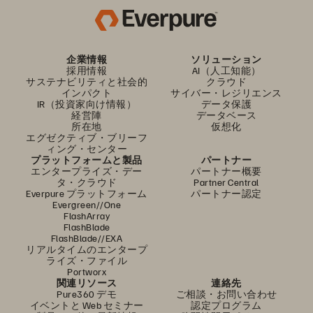
企業情報
ソリューション
採用情報
AI（人工知能）
サステナビリティと社会的
クラウド
インパクト
サイバー・レジリエンス
IR（投資家向け情報）
データ保護
経営陣
データベース
所在地
仮想化
エグゼクティブ・ブリーフ
ィング・センター
プラットフォームと製品
パートナー
エンタープライズ・デー
パートナー概要
タ・クラウド
Partner Central
Everpure プラットフォーム
パートナー認定
Evergreen//One
FlashArray
FlashBlade
FlashBlade//EXA
リアルタイムのエンタープ
ライズ・ファイル
Portworx
関連リソース
連絡先
Pure360 デモ
ご相談・お問い合わせ
イベントと Web セミナー
認定プログラム