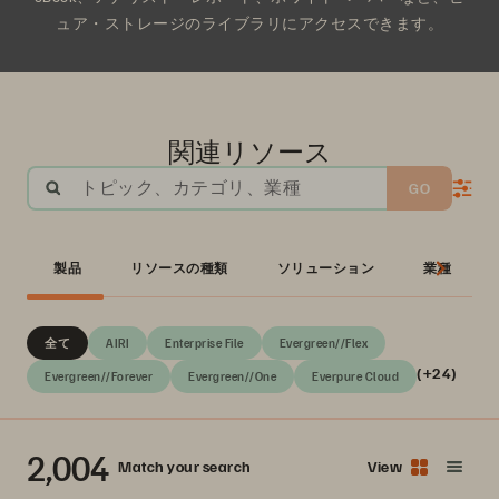
ュア・ストレージのライブラリにアクセスできます。
関連リソース
トピック、カテゴリ、業種
GO
製品
リソースの種類
ソリューション
業種
全て
AIRI
Enterprise File
Evergreen//Flex
(+24)
Evergreen//Forever
Evergreen//One
Everpure Cloud
2,004
Match your search
View