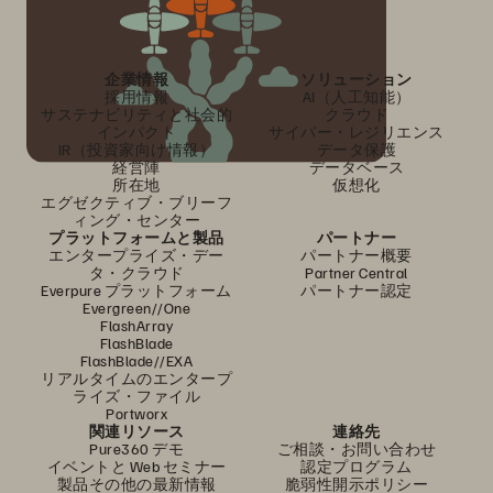
企業情報
ソリューション
採用情報
AI（人工知能）
サステナビリティと社会的
クラウド
インパクト
サイバー・レジリエンス
IR（投資家向け情報）
データ保護
経営陣
データベース
所在地
仮想化
エグゼクティブ・ブリーフ
ィング・センター
プラットフォームと製品
パートナー
エンタープライズ・デー
パートナー概要
タ・クラウド
Partner Central
Everpure プラットフォーム
パートナー認定
Evergreen//One
FlashArray
FlashBlade
FlashBlade//EXA
リアルタイムのエンタープ
ライズ・ファイル
Portworx
関連リソース
連絡先
Pure360 デモ
ご相談・お問い合わせ
イベントと Web セミナー
認定プログラム
製品その他の最新情報
脆弱性開示ポリシー