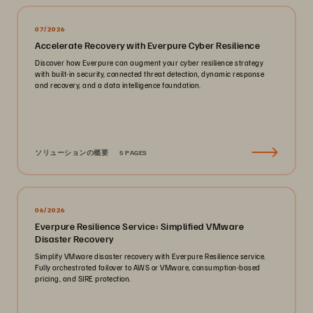
07/2026
Accelerate Recovery with Everpure Cyber Resilience
Discover how Everpure can augment your cyber resilience strategy
with built-in security, connected threat detection, dynamic response
and recovery, and a data intelligence foundation.
ソリューションの概要
5 PAGES
06/2026
Everpure Resilience Service: Simplified VMware
Disaster Recovery
Simplify VMware disaster recovery with Everpure Resilience service.
Fully orchestrated failover to AWS or VMware, consumption-based
pricing, and SIRE protection.