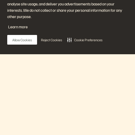
analyse site usage, and deliver you advertisements based on your
企業情報
ソリューション
interests. We do not collect or share your personal information for any
採用情報
AI（人工知能）
other purpose.
サステナビリティと社会的
クラウド
インパクト
サイバー・レジリエンス
Learn more
IR（投資家向け情報）
データ保護
経営陣
データベース
所在地
仮想化
Allow Cookies
Reject Cookies
Cookie Preferences
エグゼクティブ・ブリーフ
ィング・センター
プラットフォームと製品
パートナー
エンタープライズ・デー
パートナー概要
タ・クラウド
Partner Central
Everpure プラットフォーム
パートナー認定
Main Menu
Evergreen//One
FlashArray
FlashBlade
FlashBlade//EXA
プラットフォーム
リアルタイムのエンタープ
ライズ・ファイル
Portworx
製品
関連リソース
連絡先
Pure360 デモ
ご相談・お問い合わせ
イベントと Web セミナー
認定プログラム
製品その他の最新情報
脆弱性開示ポリシー
ソリューション
ニュースルーム
ブログ
導入事例