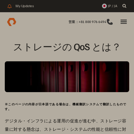
My Updates
JP / JA
営業：+81 800 976 6494
ストレージの QoS とは？
※このページの内容が日本語である場合は、機械翻訳システムで翻訳したもので
す。
デジタル・インフラによる運用の促進が進む中、ストレージ容
量に対する懸念は、ストレージ・システムの性能と信頼性に対