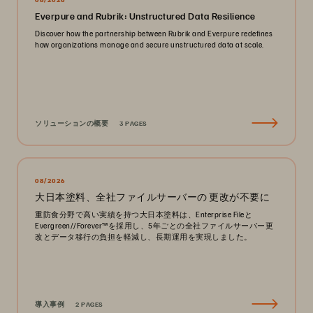
Everpure and Rubrik: Unstructured Data Resilience
Discover how the partnership between Rubrik and Everpure redefines
how organizations manage and secure unstructured data at scale.
ソリューションの概要
3 PAGES
08/2026
大日本塗料、全社ファイルサーバーの 更改が不要に
重防食分野で高い実績を持つ大日本塗料は、Enterprise Fileと
Evergreen//Forever™を採用し、5年ごとの全社ファイルサーバー更
改とデータ移行の負担を軽減し、長期運用を実現しました。
導入事例
2 PAGES