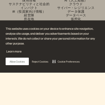
採用情報
AI（人工知能）
サステナビリティと社会的
クラウド
インパクト
サイバー・レジリエンス
IR（投資家向け情報）
データ保護
経営陣
データベース
所在地
仮想化
エグゼクティブ・ブリーフ
ィング・センター
This website uses cookies on your device to enhance site navigation,
プラットフォームと製品
パートナー
analyse site usage, and deliver you advertisements based on your
エンタープライズ・デー
パートナー概要
タ・クラウド
Partner Central
interests. We do not collect or share your personal information for any
Everpure プラットフォーム
パートナー認定
other purpose.
Evergreen//One
FlashArray
Learn more
FlashBlade
FlashBlade//EXA
リアルタイムのエンタープ
Allow Cookies
Reject Cookies
Cookie Preferences
ライズ・ファイル
Portworx
関連リソース
連絡先
Pure360 デモ
ご相談・お問い合わせ
イベントと Web セミナー
認定プログラム
製品その他の最新情報
脆弱性開示ポリシー
Main Menu
ニュースルーム
ブログ
導入事例
プラットフォーム
お客さまコミュニティ
ナレッジ・用語