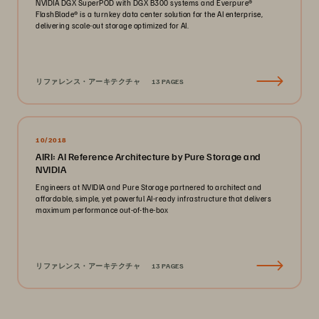
NVIDIA DGX SuperPOD with DGX B300 systems and Everpure®️
FlashBlade®️ is a turnkey data center solution for the AI enterprise,
delivering scale-out storage optimized for AI.
リファレンス・アーキテクチャ
13 PAGES
10/2018
AIRI: AI Reference Architecture by Pure Storage and
NVIDIA
Engineers at NVIDIA and Pure Storage partnered to architect and
affordable, simple, yet powerful AI-ready infrastructure that delivers
maximum performance out-of-the-box
リファレンス・アーキテクチャ
13 PAGES