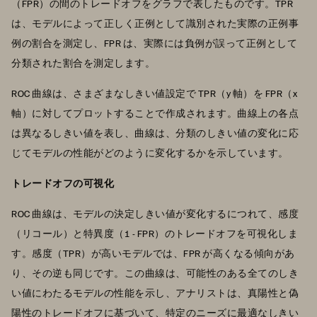
（FPR）の間のトレードオフをグラフで表したものです。TPR
は、モデルによって正しく正例として識別された実際の正例事
例の割合を測定し、FPR は、実際には負例が誤って正例として
分類された割合を測定します。
ROC 曲線は、さまざまなしきい値設定で TPR（y 軸）を FPR（x
軸）に対してプロットすることで作成されます。曲線上の各点
は異なるしきい値を表し、曲線は、分類のしきい値の変化に応
じてモデルの性能がどのように変化するかを示しています。
トレードオフの可視化
ROC 曲線は、モデルの決定しきい値が変化するにつれて、感度
（リコール）と特異度（1 - FPR）のトレードオフを可視化しま
す。感度（TPR）が高いモデルでは、FPR が高くなる傾向があ
り、その逆も同じです。この曲線は、可能性のある全てのしき
い値にわたるモデルの性能を示し、アナリストは、真陽性と偽
陽性のトレードオフに基づいて、特定のニーズに最適なしきい