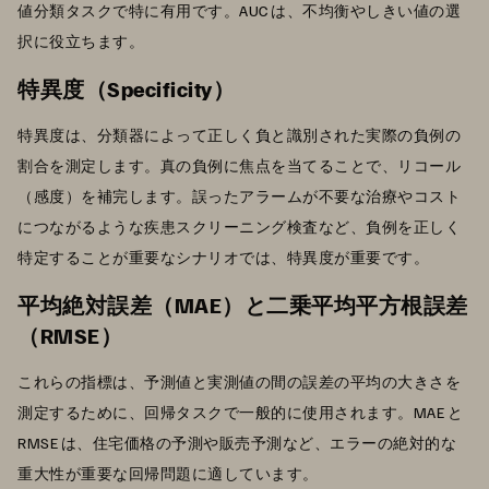
値分類タスクで特に有用です。AUC は、不均衡やしきい値の選
択に役立ちます。
特異度（Specificity）
特異度は、分類器によって正しく負と識別された実際の負例の
割合を測定します。真の負例に焦点を当てることで、リコール
（感度）を補完します。誤ったアラームが不要な治療やコスト
につながるような疾患スクリーニング検査など、負例を正しく
特定することが重要なシナリオでは、特異度が重要です。
平均絶対誤差（MAE）と二乗平均平方根誤差
（RMSE）
これらの指標は、予測値と実測値の間の誤差の平均の大きさを
測定するために、回帰タスクで一般的に使用されます。MAE と
RMSE は、住宅価格の予測や販売予測など、エラーの絶対的な
重大性が重要な回帰問題に適しています。