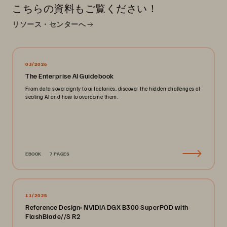
こちらの資料もご覧ください！
リソース・センターへ
03/2026
The Enterprise AI Guidebook
From data sovereignty to ai factories, discover the hidden challenges of
scaling AI and how to overcome them.
EBOOK
7 PAGES
11/2025
Reference Design: NVIDIA DGX B300 SuperPOD with
FlashBlade//S R2