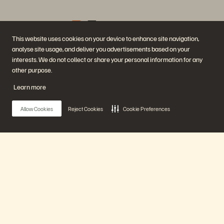
This website uses cookies on your device to enhance site navigation,
analyse site usage, and deliver you advertisements based on your
企業情報
ソリューション
interests. We do not collect or share your personal information for any
採用情報
AI（人工知能）
other purpose.
サステナビリティと社会的
クラウド
インパクト
サイバー・レジリエンス
Learn more
IR（投資家向け情報）
データ保護
経営陣
データベース
所在地
仮想化
Allow Cookies
Reject Cookies
Cookie Preferences
エグゼクティブ・ブリーフ
ィング・センター
プラットフォームと製品
パートナー
エンタープライズ・デー
パートナー概要
タ・クラウド
Partner Central
Everpure プラットフォーム
パートナー認定
Main Menu
Evergreen//One
FlashArray
FlashBlade
FlashBlade//EXA
プラットフォーム
リアルタイムのエンタープ
ライズ・ファイル
Portworx
製品
関連リソース
連絡先
Pure360 デモ
ご相談・お問い合わせ