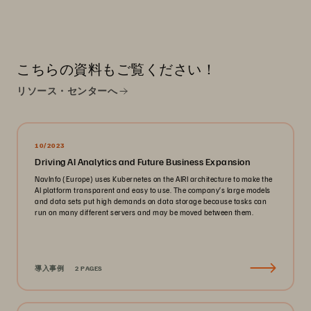
こちらの資料もご覧ください！
リソース・センターへ
10/2023
Driving AI Analytics and Future Business Expansion
NavInfo (Europe) uses Kubernetes on the AIRI architecture to make the
AI platform transparent and easy to use. The company’s large models
and data sets put high demands on data storage because tasks can
run on many different servers and may be moved between them.
導入事例
2 PAGES