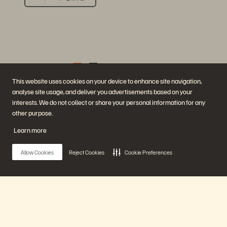
This website uses cookies on your device to enhance site navigation,
analyse site usage, and deliver you advertisements based on your
企業情報
ソリューション
interests. We do not collect or share your personal information for any
採用情報
AI（人工知能）
other purpose.
サステナビリティと社会的
クラウド
インパクト
サイバー・レジリエンス
Learn more
IR（投資家向け情報）
データ保護
経営陣
データベース
所在地
仮想化
Allow Cookies
Reject Cookies
Cookie Preferences
エグゼクティブ・ブリーフ
ィング・センター
プラットフォームと製品
パートナー
エンタープライズ・デー
パートナー概要
タ・クラウド
Partner Central
Everpure プラットフォーム
パートナー認定
Main Menu
Evergreen//One
FlashArray
FlashBlade