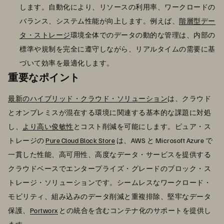
します。自動化により、リソースの利用率、ワークロードの
バランス、システム性能が向上します。例えば、
階層型デー
タ・ストレージ
環境全体でのデータの動的な管理は、内部の
標準や規制を完全に遵守しながら、リアルタイムの需要に基
づいて効率を最適化します。
重要なポイント
最新のハイブリッド・クラウド・ソリューション
は、クラウド
とオンプレミスが混在する環境に関連する基本的な課題に対処
し、
より高い俊敏性
とコスト削減を可能にします。ピュア・ス
トレージの
Pure Cloud Block Store
は、AWS と Microsoft Azure で
一貫した性能、高可用性、高度なデータ・サービスを提供する
クラウドベースでエンタープライズ・グレードのブロック・ス
トレージ・ソリューションです。シームレスなワークロード・
モビリティ、組み込みのデータ削減と重複排除、堅牢なデータ
保護、
Portworx
との統合を含むコンテナ化のサポートを提供し