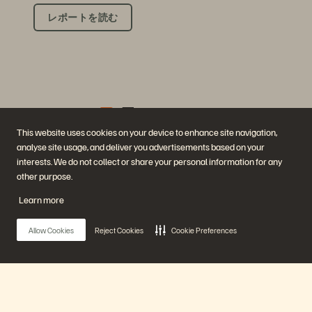
レポートを読む
This website uses cookies on your device to enhance site navigation,
analyse site usage, and deliver you advertisements based on your
企業情報
ソリューション
interests. We do not collect or share your personal information for any
採用情報
AI（人工知能）
other purpose.
サステナビリティと社会的
クラウド
インパクト
サイバー・レジリエンス
Learn more
IR（投資家向け情報）
データ保護
経営陣
データベース
所在地
仮想化
Allow Cookies
Reject Cookies
Cookie Preferences
エグゼクティブ・ブリーフ
ィング・センター
プラットフォームと製品
パートナー
エンタープライズ・デー
パートナー概要
タ・クラウド
Partner Central
Everpure プラットフォーム
パートナー認定
Main Menu
Evergreen//One