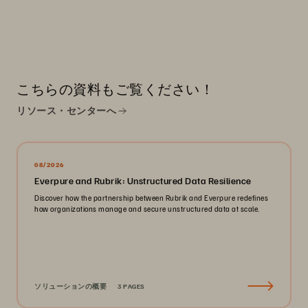
こちらの資料もご覧ください！
リソース・センターへ
08/2026
Everpure and Rubrik: Unstructured Data Resilience
Discover how the partnership between Rubrik and Everpure redefines
how organizations manage and secure unstructured data at scale.
ソリューションの概要
3 PAGES