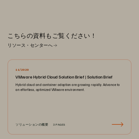
こちらの資料もご覧ください！
リソース・センターへ
11/2020
VMware Hybrid Cloud Solution Brief | Solution Brief
Hybrid cloud and container adoption are growing rapidly. Advance to
an effortless, optimized VMware environment.
ソリューションの概要
3 PAGES