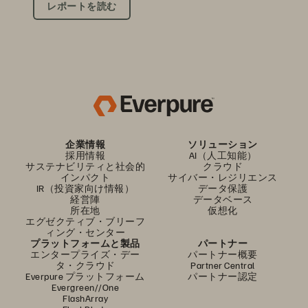
レポートを読む
企業情報
ソリューション
採用情報
AI（人工知能）
サステナビリティと社会的
クラウド
インパクト
サイバー・レジリエンス
IR（投資家向け情報）
データ保護
経営陣
データベース
所在地
仮想化
エグゼクティブ・ブリーフ
ィング・センター
プラットフォームと製品
パートナー
エンタープライズ・デー
パートナー概要
タ・クラウド
Partner Central
Everpure プラットフォーム
パートナー認定
Evergreen//One
FlashArray