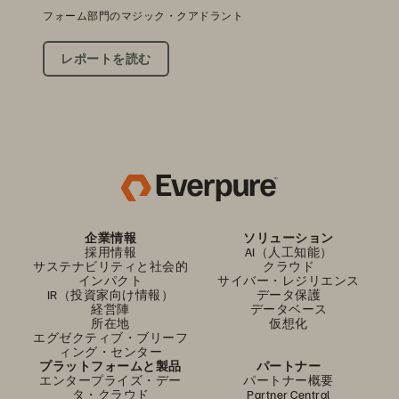
フォーム部門のマジック・クアドラント
レポートを読む
企業情報
ソリューション
採用情報
AI（人工知能）
サステナビリティと社会的
クラウド
インパクト
サイバー・レジリエンス
IR（投資家向け情報）
データ保護
経営陣
データベース
所在地
仮想化
エグゼクティブ・ブリーフ
ィング・センター
プラットフォームと製品
パートナー
エンタープライズ・デー
パートナー概要
タ・クラウド
Partner Central