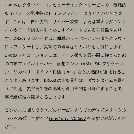
DRaaS はクラウド・コンピューティング・サービスで、破壊的
なイベントの発生後に IT インフラとデータをリカバリできま
す。これは、自然災害、サイバー攻撃、または重大なダウンタ
イムやデータ損失を引き起こすイベントである可能性がありま
す。DRaaS プロバイダは、組織のサーバーとデータをクラウド
にレプリケートし、災害時の迅速なリカバリを可能にします。
DRaaS ソリューションには、データ損失を最小限に抑えるため
の自動フェイルオーバー、仮想マシン（VM）のレプリケーショ
ン、リカバリ・ポイント目標（RPO）などの機能が含まれるこ
とがよくあります。DRaaS の主な目的は、ダウンタイムを最小
限に抑え、災害発生後の迅速な運用再開を可能にすることで、
事業継続性を確保することです。
ビジネスに適したサイズのサービスとしてのディザスタ・リカ
バリをお探しですか？
Pure Protect //DRaaS
を今すぐお試しくだ
さい。