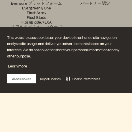
Everpure プラットフォーム
パートナー認定
Evergreen//One
FlashArray
FlashBlade
FlashBlade//EXA
リアルタイムのエンタープ
ライズ・ファイル
Portworx
This website uses cookies on your device to enhance site navigation,
関連リソース
連絡先
analyse site usage, and deliver you advertisements based on your
Pure360 デモ
ご相談・お問い合わせ
interests. We do not collect or share your personal information for any
イベントと Web セミナー
認定プログラム
製品その他の最新情報
脆弱性開示ポリシー
other purpose.
ニュースルーム
ブログ
Learn more
導入事例
お客さまコミュニティ
ナレッジ・用語
Allow Cookies
Reject Cookies
Cookie Preferences
公式 SNS
是非フォローをお願いします！
Main Menu
プラットフォーム
© 2026 Everpure, Inc. 無断転用は禁止されています。
プライバシー・ポリシー
Web サイト利用規約
法務関連
トラスト・センター