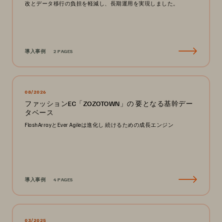
改とデータ移行の負担を軽減し、長期運用を実現しました。
導入事例
2 PAGES
08/2026
ファッションEC「ZOZOTOWN」の 要となる基幹デー
タベース
FlashArrayとEver Agileは進化し 続けるための成長エンジン
導入事例
4 PAGES
03/2025