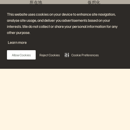
所在地
仮想化
エグゼクティブ・ブリーフ
ィング・センター
This website uses cookies on your device to enhance site navigation,
プラットフォームと製品
パートナー
analyse site usage, and deliver you advertisements based on your
エンタープライズ・デー
パートナー概要
タ・クラウド
Partner Central
interests. We do not collect or share your personal information for any
Everpure プラットフォーム
パートナー認定
other purpose.
Evergreen//One
FlashArray
Learn more
FlashBlade
FlashBlade//EXA
リアルタイムのエンタープ
Allow Cookies
Reject Cookies
Cookie Preferences
ライズ・ファイル
Portworx
関連リソース
連絡先
Pure360 デモ
ご相談・お問い合わせ
イベントと Web セミナー
認定プログラム
製品その他の最新情報
脆弱性開示ポリシー
Main Menu
ニュースルーム
ブログ
導入事例
プラットフォーム
お客さまコミュニティ
ナレッジ・用語
製品
公式 SNS
是非フォローをお願いします！