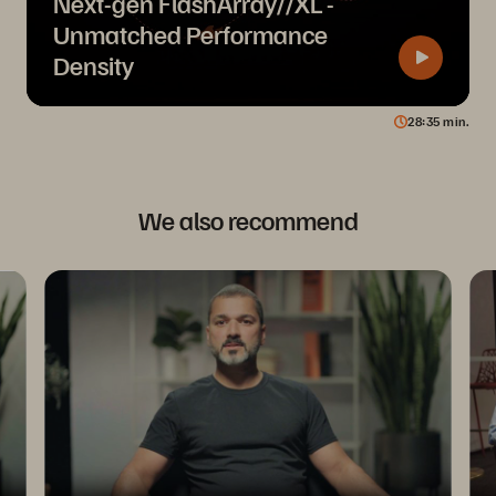
Next-gen FlashArray//XL -
Unmatched Performance
Density
28
35
min.
We also recommend