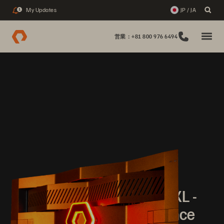
My Updates
JP / JA
1
営業：+81 800 976 6494
Pure//Launch
Next-gen FlashArray//XL -
Unmatched Performance