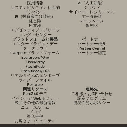
採用情報
AI（人工知能）
サステナビリティと社会的
クラウド
インパクト
サイバー・レジリエンス
IR（投資家向け情報）
データ保護
経営陣
データベース
所在地
仮想化
エグゼクティブ・ブリーフ
ィング・センター
プラットフォームと製品
パートナー
エンタープライズ・デー
パートナー概要
タ・クラウド
Partner Central
Everpure プラットフォーム
パートナー認定
Evergreen//One
FlashArray
FlashBlade
FlashBlade//EXA
リアルタイムのエンタープ
ライズ・ファイル
Portworx
関連リソース
連絡先
Pure360 デモ
ご相談・お問い合わせ
イベントと Web セミナー
認定プログラム
製品その他の最新情報
脆弱性開示ポリシー
ニュースルーム
ブログ
導入事例
お客さまコミュニティ
ナレッジ・用語